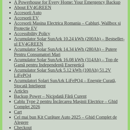
A Powerhouse for Every Home: Your Emergency Backup
About EV4GREEN
Accesorii Auto
Accesorii EV
Accesorii Masina Electrica Romania – Cabluri, Wallbox si
Protectie EV
Accessibility Policy
Acumulator Solar SunArk 10.24 kWh (200Ah) – Bestseller-
ul EV4GREEN
Acumulator Solar SunArk 14.34 kWh (280Ah) – Putere
Pentru Consumatori Mari
Acumulator Solar SunArk 16.08 kWh (314Ah) – Top de
Gamă pentru Independență Energetică
Acumulator Solar SunArk 5.12 kWh (100Ah) 51.2V
LiFePO4
Acumulatori Solari SunArk LiFePO4 – Energie Curată,
Stocată Inteligent
Articles
Backup Power – Niciodată Fără Curent
Cablu Type 2 pentru Încărcarea Mașinii Electrice – Ghid
Complet 2026
Cart
Cel mai bun Kit Curățare Auto 2025 – Ghid Complet de
Alegere
Checkout