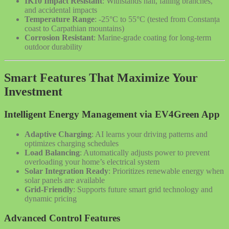
IK10 Impact Resistant
: Withstands hail, falling branches,
and accidental impacts
Temperature Range
: -25°C to 55°C (tested from Constanța
coast to Carpathian mountains)
Corrosion Resistant
: Marine-grade coating for long-term
outdoor durability
Smart Features That Maximize Your
Investment
Intelligent Energy Management via EV4Green App
Adaptive Charging
: AI learns your driving patterns and
optimizes charging schedules
Load Balancing
: Automatically adjusts power to prevent
overloading your home’s electrical system
Solar Integration Ready
: Prioritizes renewable energy when
solar panels are available
Grid-Friendly
: Supports future smart grid technology and
dynamic pricing
Advanced Control Features