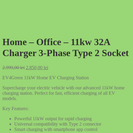
Home – Office – 11kw 32A
Charger 3-Phase Type 2 Socket
Original
Current
2.999,00
lei
2.850,00
lei
price
price
EV4Green 11kW Home EV Charging Station
was:
is:
2.999,00 lei.
2.850,00 lei.
Supercharge your electric vehicle with our advanced 11kW home
charging station. Perfect for fast, efficient charging of all EV
models.
Key Features:
Powerful 11kW output for rapid charging
Universal compatibility with Type 2 connector
Smart charging with smartphone app control