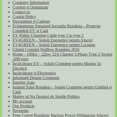
Company Information
Confort și Organizare
Contact us
Cookie Policy
Decorațiuni și Cadouri
Echipamente Siguranță Incendiu România – Protecție
Completă EV și Casă
EV Public Charging Cable type 2 to type 2
EV4GREEN – Soluții Energetice pentru Afaceri
EV4GREEN – Soluții Energetice pentru Locuințe
Ghidul Complet Wallbox România 2026
Home – Office – 22kw 32A Charger 3-Phase Type 2 Socket
-699 euro
Încărcătoare EV – Soluții Complete pentru Mașina Ta
Electrică
Încărcătoare și Electronice
Informații Despre Companie
Îngrijire Auto
luminat Solar România – Soluții Complete pentru Grădină și
Casă
Motive să Nu Depinzi de Stațiile Publice
My account
Our Products
Payments
Pene Curent România: Backup Power Obligatoriu Afaceri