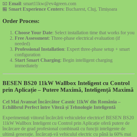
📧
Email
: smart11kw@ev4green.com
🏪
Smart Experience Centers
: Bucharest, Cluj, Timișoara
Order Process:
Choose Your Date
: Select installation time that works for you
Free Assessment
: Three-phase electrical evaluation (if
needed)
Professional Installation
: Expert three-phase setup + smart
configuration
Start Smart Charging
: Begin intelligent charging
immediately
BESEN BS20 11kW Wallbox Inteligent cu Control
prin Aplicație – Putere Maximă, Inteligență Maximă
Cel Mai Avansat Încărcător Casnic 11kW din România –
Echilibrul Perfect între Viteză și Tehnologie Inteligentă
Experimentați viitorul încărcării vehiculelor electrice! BESEN BS20
11kW Wallbox Inteligent cu Control prin Aplicație oferă putere de
încărcare de grad profesional combinată cu funcții inteligente de
ultimă generație. Încărcați-vă vehiculul electric cu până la 60% mai