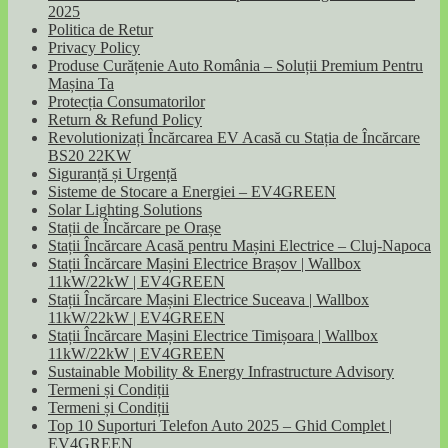
2025
Politica de Retur
Privacy Policy
Produse Curățenie Auto România – Soluții Premium Pentru
Mașina Ta
Protecția Consumatorilor
Return & Refund Policy
Revolutionizați Încărcarea EV Acasă cu Stația de Încărcare
BS20 22KW
Siguranță și Urgență
Sisteme de Stocare a Energiei – EV4GREEN
Solar Lighting Solutions
Stații de Încărcare pe Orașe
Stații Încărcare Acasă pentru Mașini Electrice – Cluj-Napoca
Stații Încărcare Mașini Electrice Brașov | Wallbox
11kW/22kW | EV4GREEN
Stații Încărcare Mașini Electrice Suceava | Wallbox
11kW/22kW | EV4GREEN
Stații Încărcare Mașini Electrice Timișoara | Wallbox
11kW/22kW | EV4GREEN
Sustainable Mobility & Energy Infrastructure Advisory
Termeni și Condiții
Termeni și Condiții
Top 10 Suporturi Telefon Auto 2025 – Ghid Complet |
EV4GREEN