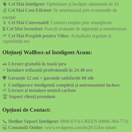
🧠
Cel Mai Inteligent
: Optimizare și învățare alimentată de AI
💰
Cel Mai Cost-Eficient
: Se amortizează prin economiile de
energie
📱
Cel Mai Convenabil
: Control complet prin smartphone
🔒
Cel Mai Securizat
: Funcții avansate de siguranță și monitorizare
🌱
Cel Mai Pregătit pentru Viitor
: Actualizări regulate și
capabilități noi
Obțineți Wallbox-ul Inteligent Acum:
🚗
Livrare gratuită în toată țara
⚡
Instalare trifazată profesională în 24-48 ore
🛡️
Garanție 12 ani + garanție satisfacție 60 zile
📱
Configurare inteligentă completă și antrenament incluse
🌱
Livrare și instalare neutră carbon
🏆
Suport clienți premium
Opțiuni de Contact:
📞
Hotline Suport Inteligent
: 0800-EV4-GREEN (0800-384-773)
💻
Comandă Online
: www.ev4green.com/bs20-11kw-smart