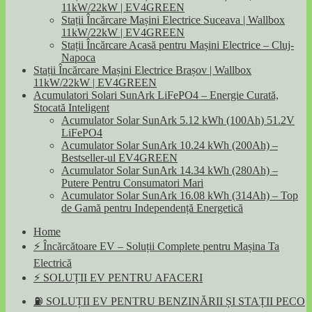
11kW/22kW | EV4GREEN
Stații Încărcare Mașini Electrice Suceava | Wallbox
11kW/22kW | EV4GREEN
Stații Încărcare Acasă pentru Mașini Electrice – Cluj-
Napoca
Stații Încărcare Mașini Electrice Brașov | Wallbox
11kW/22kW | EV4GREEN
Acumulatori Solari SunArk LiFePO4 – Energie Curată,
Stocată Inteligent
Acumulator Solar SunArk 5.12 kWh (100Ah) 51.2V
LiFePO4
Acumulator Solar SunArk 10.24 kWh (200Ah) –
Bestseller-ul EV4GREEN
Acumulator Solar SunArk 14.34 kWh (280Ah) –
Putere Pentru Consumatori Mari
Acumulator Solar SunArk 16.08 kWh (314Ah) – Top
de Gamă pentru Independență Energetică
Home
⚡ Încărcătoare EV – Soluții Complete pentru Mașina Ta
Electrică
⚡ SOLUȚII EV PENTRU AFACERI
⛽ SOLUȚII EV PENTRU BENZINĂRII ȘI STAȚII PECO