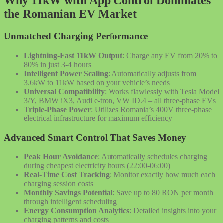
Why 11kW with App Control Dominates
the Romanian EV Market
Unmatched Charging Performance
Lightning-Fast 11kW Output
: Charge any EV from 20% to
80% in just 3-4 hours
Intelligent Power Scaling
: Automatically adjusts from
3.6kW to 11kW based on your vehicle’s needs
Universal Compatibility
: Works flawlessly with Tesla Model
3/Y, BMW iX3, Audi e-tron, VW ID.4 – all three-phase EVs
Triple-Phase Power
: Utilizes Romania’s 400V three-phase
electrical infrastructure for maximum efficiency
Advanced Smart Control That Saves Money
Peak Hour Avoidance
: Automatically schedules charging
during cheapest electricity hours (22:00-06:00)
Real-Time Cost Tracking
: Monitor exactly how much each
charging session costs
Monthly Savings Potential
: Save up to 80 RON per month
through intelligent scheduling
Energy Consumption Analytics
: Detailed insights into your
charging patterns and costs