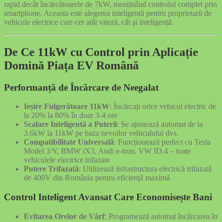
rapid decât încărcătoarele de 7kW, menținând controlul complet prin
smartphone. Aceasta este alegerea inteligentă pentru proprietarii de
vehicule electrice care cer atât viteză, cât și inteligență.
De Ce 11kW cu Control prin Aplicație
Domină Piața EV Română
Performanță de Încărcare de Neegalat
Ieșire Fulgerătoare 11kW
: Încărcați orice vehicul electric de
la 20% la 80% în doar 3-4 ore
Scalare Inteligentă a Puterii
: Se ajustează automat de la
3.6kW la 11kW pe baza nevoilor vehiculului dvs.
Compatibilitate Universală
: Funcționează perfect cu Tesla
Model 3/Y, BMW iX3, Audi e-tron, VW ID.4 – toate
vehiculele electrice trifazate
Putere Trifazată
: Utilizează infrastructura electrică trifazată
de 400V din România pentru eficiență maximă
Control Inteligent Avansat Care Economisește Bani
Evitarea Orelor de Vârf
: Programează automat încărcarea în