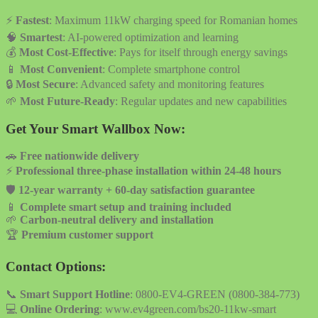
⚡
Fastest
: Maximum 11kW charging speed for Romanian homes
🧠
Smartest
: AI-powered optimization and learning
💰
Most Cost-Effective
: Pays for itself through energy savings
📱
Most Convenient
: Complete smartphone control
🔒
Most Secure
: Advanced safety and monitoring features
🌱
Most Future-Ready
: Regular updates and new capabilities
Get Your Smart Wallbox Now:
🚗
Free nationwide delivery
⚡
Professional three-phase installation within 24-48 hours
🛡️
12-year warranty + 60-day satisfaction guarantee
📱
Complete smart setup and training included
🌱
Carbon-neutral delivery and installation
🏆
Premium customer support
Contact Options:
📞
Smart Support Hotline
: 0800-EV4-GREEN (0800-384-773)
💻
Online Ordering
: www.ev4green.com/bs20-11kw-smart