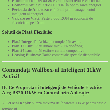
Economii Lunare
: 60-80 RON costuri reduse electricitate
Economii Anuale
: 720-960 RON în optimizarea energiei
Perioada de Amortizare
: 4-5 ani prin managementul
inteligent al energiei
Valoare pe Viață
: Peste 8,000 RON în economii de
electricitate pe 10 ani
Soluții de Plată Flexibile:
Plată Integrală
: Achiziție completă în avans
Plan 12 Luni
: Plăți lunare mici (0% dobândă)
Plan 24 Luni
: Plăți extinse cu rate competitive
Leasing Business
: Tarife comerciale speciale disponibile
Comandați Wallbox-ul Inteligent 11kW
Astăzi!
De Ce Proprietarii Inteligenți de Vehicule Electrice
Aleg BS20 11kW cu Control prin Aplicație:
⚡
Cel Mai Rapid
: Viteza maximă de încărcare 11kW pentru casele
românești