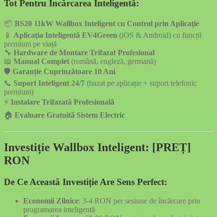
Tot Pentru Încărcarea Inteligentă:
📦
BS20 11kW Wallbox Inteligent cu Control prin Aplicație
📱
Aplicația Inteligentă EV4Green
(iOS & Android) cu funcții
premium pe viață
🔧
Hardware de Montare Trifazat Profesional
📖
Manual Complet
(română, engleză, germană)
🛡️
Garanție Cuprinzătoare 10 Ani
📞
Suport Inteligent 24/7
(bazat pe aplicație + suport telefonic
premium)
⚡
Instalare Trifazată Profesională
🏠
Evaluare Gratuită Sistem Electric
Investiție Wallbox Inteligent: [PREȚ]
RON
De Ce Această Investiție Are Sens Perfect:
Economii Zilnice
: 3-4 RON per sesiune de încărcare prin
programarea inteligentă