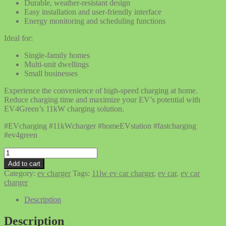
Durable, weather-resistant design
Easy installation and user-friendly interface
Energy monitoring and scheduling functions
Ideal for:
Single-family homes
Multi-unit dwellings
Small businesses
Experience the convenience of high-speed charging at home.
Reduce charging time and maximize your EV’s potential with
EV4Green’s 11kW charging solution.
#EVcharging #11kWcharger #homeEVstation #fastcharging
#ev4green
Home
–
Add to cart
Office
Category:
ev charger
Tags:
11lw ev car charger
,
ev car
,
ev car
–
charger
11kw
32A
Description
Charger
3-
Description
Phase