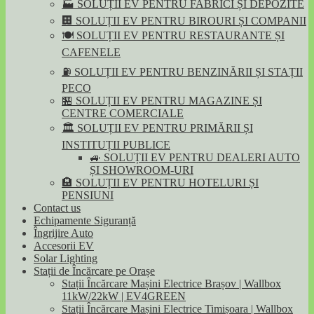
🏭 SOLUȚII EV PENTRU FABRICI ȘI DEPOZITE
🏢 SOLUȚII EV PENTRU BIROURI ȘI COMPANII
🍽️ SOLUȚII EV PENTRU RESTAURANTE ȘI
CAFENELE
⛽ SOLUȚII EV PENTRU BENZINĂRII ȘI STAȚII
PECO
🏪 SOLUȚII EV PENTRU MAGAZINE ȘI
CENTRE COMERCIALE
🏛️ SOLUȚII EV PENTRU PRIMĂRII ȘI
INSTITUȚII PUBLICE
🚙 SOLUȚII EV PENTRU DEALERI AUTO
ȘI SHOWROOM-URI
🏨 SOLUȚII EV PENTRU HOTELURI ȘI
PENSIUNI
Contact us
Echipamente Siguranță
Îngrijire Auto
Accesorii EV
Solar Lighting
Stații de Încărcare pe Orașe
Stații Încărcare Mașini Electrice Brașov | Wallbox
11kW/22kW | EV4GREEN
Stații Încărcare Mașini Electrice Timișoara | Wallbox