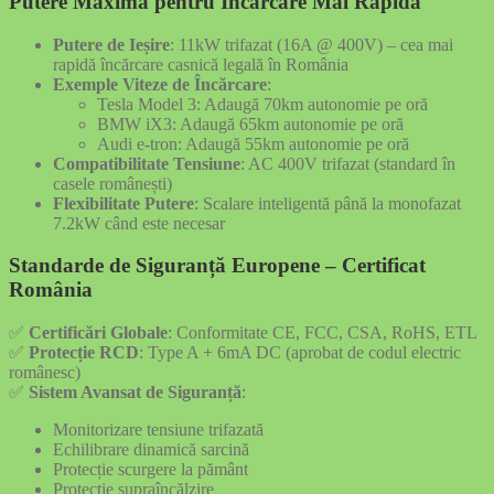
Putere Maximă pentru Încărcare Mai Rapidă
Putere de Ieșire
: 11kW trifazat (16A @ 400V) – cea mai
rapidă încărcare casnică legală în România
Exemple Viteze de Încărcare
:
Tesla Model 3: Adaugă 70km autonomie pe oră
BMW iX3: Adaugă 65km autonomie pe oră
Audi e-tron: Adaugă 55km autonomie pe oră
Compatibilitate Tensiune
: AC 400V trifazat (standard în
casele românești)
Flexibilitate Putere
: Scalare inteligentă până la monofazat
7.2kW când este necesar
Standarde de Siguranță Europene – Certificat
România
✅
Certificări Globale
: Conformitate CE, FCC, CSA, RoHS, ETL
✅
Protecție RCD
: Type A + 6mA DC (aprobat de codul electric
românesc)
✅
Sistem Avansat de Siguranță
:
Monitorizare tensiune trifazată
Echilibrare dinamică sarcină
Protecție scurgere la pământ
Protecție supraîncălzire