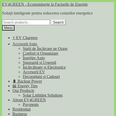
Skip
Skip
EV4GREEN - Economisește la Facturile de Energie
to
to
Soluții inteligente pentru reducerea costurilor energetice
navigation
content
Search
Search
for:
Menu
⚡ EV Chargers
Accesorii Auto
Stații de Încărcare pe Orașe
Confort și Organizare
Îngrijire Auto
Siguranță și Urgență
Încărcătoare și Electronice
Accesorii EV
Decorațiuni și Cadouri
🔋 Backup Power
📖 Energy Tips
Our Products
Solar Lighting Solutions
About EV4GREEN
Payments
Residential
Business