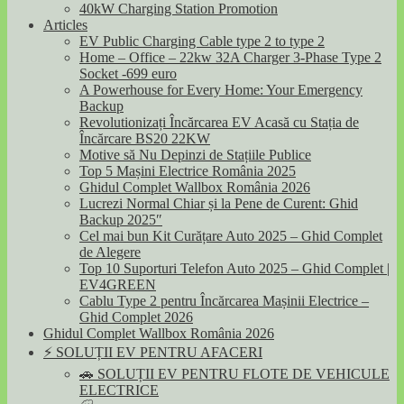
40kW Charging Station Promotion
Articles
EV Public Charging Cable type 2 to type 2
Home – Office – 22kw 32A Charger 3-Phase Type 2
Socket -699 euro
A Powerhouse for Every Home: Your Emergency
Backup
Revolutionizați Încărcarea EV Acasă cu Stația de
Încărcare BS20 22KW
Motive să Nu Depinzi de Stațiile Publice
Top 5 Mașini Electrice România 2025
Ghidul Complet Wallbox România 2026
Lucrezi Normal Chiar și la Pene de Curent: Ghid
Backup 2025″
Cel mai bun Kit Curățare Auto 2025 – Ghid Complet
de Alegere
Top 10 Suporturi Telefon Auto 2025 – Ghid Complet |
EV4GREEN
Cablu Type 2 pentru Încărcarea Mașinii Electrice –
Ghid Complet 2026
Ghidul Complet Wallbox România 2026
⚡ SOLUȚII EV PENTRU AFACERI
🚗 SOLUȚII EV PENTRU FLOTE DE VEHICULE
ELECTRICE