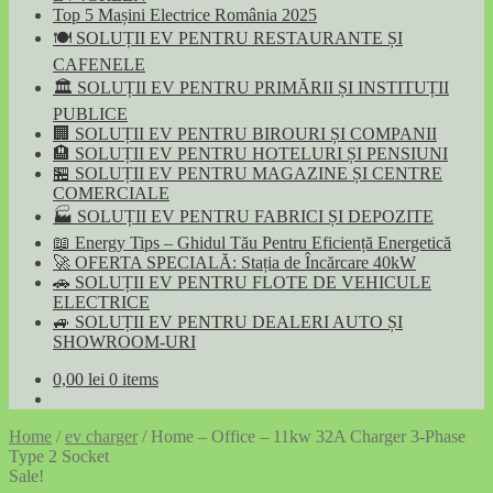
Top 5 Mașini Electrice România 2025
🍽️ SOLUȚII EV PENTRU RESTAURANTE ȘI
CAFENELE
🏛️ SOLUȚII EV PENTRU PRIMĂRII ȘI INSTITUȚII
PUBLICE
🏢 SOLUȚII EV PENTRU BIROURI ȘI COMPANII
🏨 SOLUȚII EV PENTRU HOTELURI ȘI PENSIUNI
🏪 SOLUȚII EV PENTRU MAGAZINE ȘI CENTRE
COMERCIALE
🏭 SOLUȚII EV PENTRU FABRICI ȘI DEPOZITE
📖 Energy Tips – Ghidul Tău Pentru Eficiență Energetică
🚀 OFERTA SPECIALĂ: Stația de Încărcare 40kW
🚗 SOLUȚII EV PENTRU FLOTE DE VEHICULE
ELECTRICE
🚙 SOLUȚII EV PENTRU DEALERI AUTO ȘI
SHOWROOM-URI
0,00
lei
0 items
Home
/
ev charger
/
Home – Office – 11kw 32A Charger 3-Phase
Type 2 Socket
Sale!