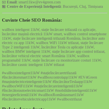
📧
Email
: smart11kw@ev4green.com
🏪
Centre de Experiență Inteligentă
: București, Cluj, Timișoara
Cuvinte Cheie SEO România:
wallbox inteligent 11kW, stație încărcare trifazată cu aplicație,
încărcător mașină electrică 11kW smart, wallbox control smartphone
11kW, stație încărcare inteligentă trifazată România, încărcător auto
electric cu app 11kW, wallbox WiFi 11kW trifazat, stație încărcare
Type 2 inteligentă 11kW, încărcător Tesla cu aplicație 11kW,
wallbox BMW inteligent 11kW, stație încărcare app control trifazat,
încărcător vehicul electric smart România 11kW, wallbox
programabil 11kW, stație încărcare cu monitorizare costuri 11kW,
încărcător casnic inteligent 11kW trifazat
#wallboxinteligent11kW #stațieîncărcaretrifazată
#încărcătorsmart11kW #wallboxcontrolapp11kW #EV4Green
#mașinielectriceinteligente11kW #încărcătorTeslaapp11kW
#wallboxWiFi11kW #stațieîncărcareinteligentă11kW
#încărcătorautoelectricsmart11kW #mobilităteinteligentă11kW
#energieeficientă11kW #wallboxRomâniasmart11kW
#încărcătorvehiculelectricapp11kW #wallboxtrifazat