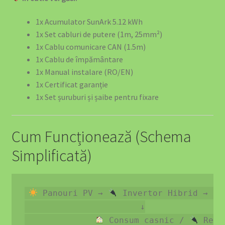
1x Acumulator SunArk 5.12 kWh
1x Set cabluri de putere (1m, 25mm²)
1x Cablu comunicare CAN (1.5m)
1x Cablu de împământare
1x Manual instalare (RO/EN)
1x Certificat garanție
1x Set șuruburi și șaibe pentru fixare
Cum Funcționează (Schema
Simplificată)
 Panouri PV → 
 Invertor Hibrid → 
                       ↓

 Consum casnic / 
 Rețe