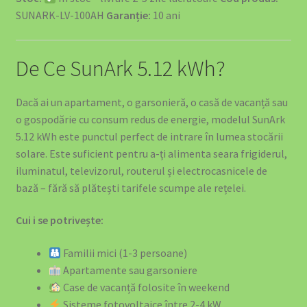
Cel mai bun Kit Curățare Auto 2025 – Ghid Complet de
SUNARK-LV-100AH
Garanție:
10 ani
Alegere
Checkout
De Ce SunArk 5.12 kWh?
Company Information
Dacă ai un apartament, o garsonieră, o casă de vacanță sau
o gospodărie cu consum redus de energie, modelul SunArk
Confort și Organizare
5.12 kWh este punctul perfect de intrare în lumea stocării
solare. Este suficient pentru a-ți alimenta seara frigiderul,
Contact us
iluminatul, televizorul, routerul și electrocasnicele de
bază – fără să plătești tarifele scumpe ale rețelei.
Cookie Policy
Cui i se potrivește:
Decorațiuni și Cadouri
Familii mici (1-3 persoane)
Apartamente sau garsoniere
Echipamente Siguranță Incendiu România – Protecție
Case de vacanță folosite în weekend
Completă EV și Casă
Sisteme fotovoltaice între 2-4 kW