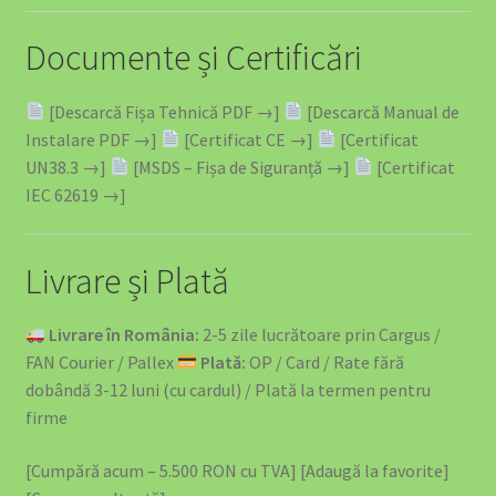
Documente și Certificări
[Descarcă Fișa Tehnică PDF →]
[Descarcă Manual de
Instalare PDF →]
[Certificat CE →]
[Certificat
UN38.3 →]
[MSDS – Fișa de Siguranță →]
[Certificat
IEC 62619 →]
Livrare și Plată
Livrare în România:
2-5 zile lucrătoare prin Cargus /
FAN Courier / Pallex
Plată:
OP / Card / Rate fără
dobândă 3-12 luni (cu cardul) / Plată la termen pentru
firme
[Cumpără acum – 5.500 RON cu TVA] [Adaugă la favorite]