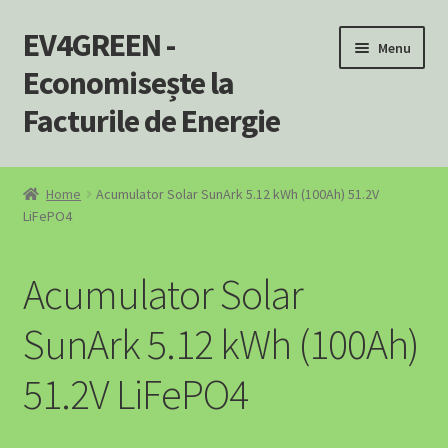
EV4GREEN -
Skip
Skip
Menu
to
to
Economisește la
navigation
content
Facturile de Energie
Home
Home
Acumulator Solar SunArk 5.12 kWh (100Ah) 51.2V
LiFePO4
Încărcătoare EV – Soluții Complete pentru Mașina Ta
Electrică
Acumulator Solar
SOLUȚII EV PENTRU AFACERI
SunArk 5.12 kWh (100Ah)
SOLUȚII EV PENTRU BENZINĂRII ȘI STAȚII PECO
51.2V LiFePO4
A Powerhouse for Every Home: Your Emergency Backup