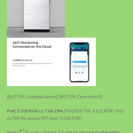
Acumulator Solar SunArk 16.08 kWh (314Ah) – Top de Gamă
pentru Independență Energetică
Acumulator Solar SunArk 5.12 kWh (100Ah) 51.2V LiFePO4
Acumulatori Solari SunArk LiFePO4 – Energie Curată,
Stocată Inteligent
Articles
Backup Power – Niciodată Fără Curent
Cablu Type 2 pentru Încărcarea Mașinii Electrice – Ghid
[BUTON: Cumpără acum] [BUTON: Cere ofertă]
Complet 2026
Preț: 5.500 RON cu TVA 19%
(Preț fără TVA: 4.622 RON | Preț
cu TVA 9% pentru OFF-Grid: 5.038 RON)
Cart
Stoc:
În stoc – livrare 2-5 zile lucrătoare
Cod produs: