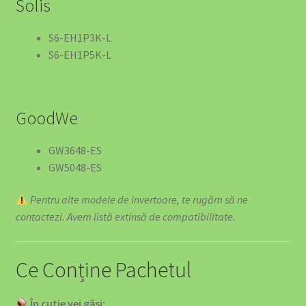
Solis
S6-EH1P3K-L
S6-EH1P5K-L
GoodWe
GW3648-ES
GW5048-ES
Pentru alte modele de invertoare, te rugăm să ne
contactezi. Avem listă extinsă de compatibilitate.
Ce Conține Pachetul
În cutie vei găsi: