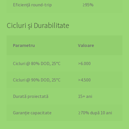
Sisteme de Stocare a Energiei – EV4GREEN
Eficiență round-trip
≥95%
Solar Lighting Solutions
Cicluri și Durabilitate
Stații de Încărcare pe Orașe
Parametru
Valoare
Stații Încărcare Acasă pentru Mașini Electrice – Cluj-
Napoca
Cicluri @ 80% DOD, 25°C
>6.000
Stații Încărcare Mașini Electrice Brașov | Wallbox
11kW/22kW | EV4GREEN
Cicluri @ 90% DOD, 25°C
>4.500
Stații Încărcare Mașini Electrice Suceava | Wallbox
Durată proiectată
15+ ani
11kW/22kW | EV4GREEN
Garanție capacitate
≥70% după 10 ani
Stații Încărcare Mașini Electrice Timișoara | Wallbox
11kW/22kW | EV4GREEN