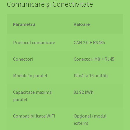
Comunicare și Conectivitate
Sustainable Mobility & Energy Infrastructure Advisory
Termeni și Condiții
Parametru
Valoare
Termeni și Condiții
Protocol comunicare
CAN 2.0 + RS485
Top 10 Suporturi Telefon Auto 2025 – Ghid Complet |
Conectori
Conectori M8 + RJ45
EV4GREEN
Module în paralel
Până la 16 unități
Top 5 Mașini Electrice România 2025
SOLUȚII EV PENTRU RESTAURANTE ȘI CAFENELE
Capacitate maximă
81.92 kWh
paralel
SOLUȚII EV PENTRU PRIMĂRII ȘI INSTITUȚII PUBLICE
Compatibilitate WiFi
Opțional (modul
SOLUȚII EV PENTRU BIROURI ȘI COMPANII
extern)