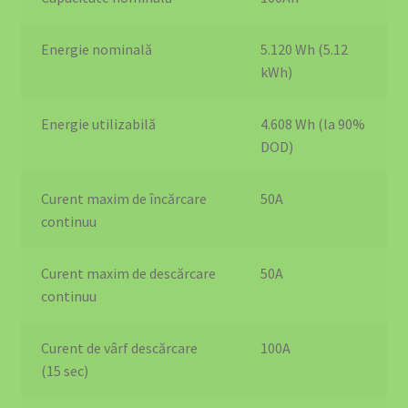
Politica de Retur
Energie nominală
5.120 Wh (5.12
kWh)
Privacy Policy
Produse Curățenie Auto România – Soluții Premium Pentru
Energie utilizabilă
4.608 Wh (la 90%
Mașina Ta
DOD)
Protecția Consumatorilor
Curent maxim de încărcare
50A
continuu
Return & Refund Policy
Curent maxim de descărcare
50A
Revolutionizați Încărcarea EV Acasă cu Stația de Încărcare
continuu
BS20 22KW
Curent de vârf descărcare
100A
Siguranță și Urgență
(15 sec)