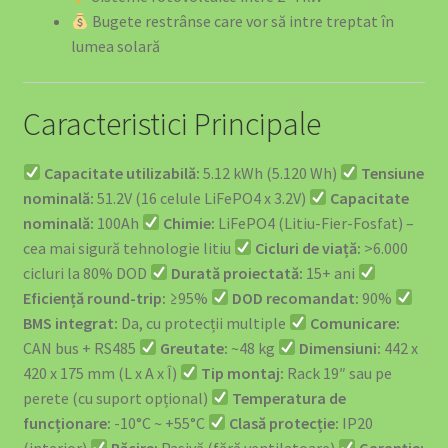
Bugete restrânse care vor să intre treptat în
EV Public Charging Cable type 2 to type 2
lumea solară
EV4GREEN – Soluții Energetice pentru Afaceri
Caracteristici Principale
EV4GREEN – Soluții Energetice pentru Locuințe
Capacitate utilizabilă:
5.12 kWh (5.120 Wh)
Tensiune
Ghidul Complet Wallbox România 2026
nominală:
51.2V (16 celule LiFePO4 x 3.2V)
Capacitate
nominală:
100Ah
Chimie:
LiFePO4 (Litiu-Fier-Fosfat) –
Home – Office – 22kw 32A Charger 3-Phase Type 2 Socket
cea mai sigură tehnologie litiu
Cicluri de viață:
>6.000
-699 euro
cicluri la 80% DOD
Durată proiectată:
15+ ani
Eficiență round-trip:
≥95%
DOD recomandat:
90%
Încărcătoare EV – Soluții Complete pentru Mașina Ta
BMS integrat:
Da, cu protecții multiple
Comunicare:
Electrică
CAN bus + RS485
Greutate:
~48 kg
Dimensiuni:
442 x
420 x 175 mm (L x A x Î)
Tip montaj:
Rack 19″ sau pe
perete (cu suport opțional)
Temperatura de
Încărcătoare și Electronice
funcționare:
-10°C ~ +55°C
Clasă protecție:
IP20
(interior)
Răcire:
Pasivă (fără ventilatoare)
Garanție: