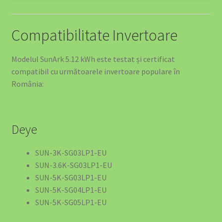
SOLUȚII EV PENTRU HOTELURI ȘI PENSIUNI
Compatibilitate Invertoare
SOLUȚII EV PENTRU MAGAZINE ȘI CENTRE
COMERCIALE
Modelul SunArk 5.12 kWh este testat și certificat
compatibil cu următoarele invertoare populare în
SOLUȚII EV PENTRU FABRICI ȘI DEPOZITE
România:
Energy Tips – Ghidul Tău Pentru Eficiență Energetică
Deye
OFERTA SPECIALĂ: Stația de Încărcare 40kW
SUN-3K-SG03LP1-EU
SOLUȚII EV PENTRU FLOTE DE VEHICULE ELECTRICE
SUN-3.6K-SG03LP1-EU
SUN-5K-SG03LP1-EU
SOLUȚII EV PENTRU DEALERI AUTO ȘI SHOWROOM-
SUN-5K-SG04LP1-EU
URI
SUN-5K-SG05LP1-EU