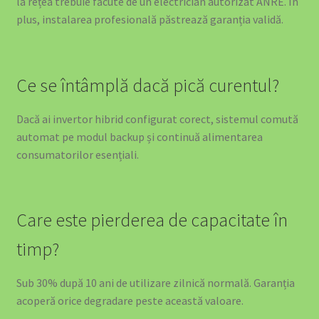
la rețea trebuie făcute de un electrician autorizat ANRE. În
plus, instalarea profesională păstrează garanția validă.
Ce se întâmplă dacă pică curentul?
Dacă ai invertor hibrid configurat corect, sistemul comută
automat pe modul backup și continuă alimentarea
consumatorilor esențiali.
Care este pierderea de capacitate în
timp?
Sub 30% după 10 ani de utilizare zilnică normală. Garanția
acoperă orice degradare peste această valoare.