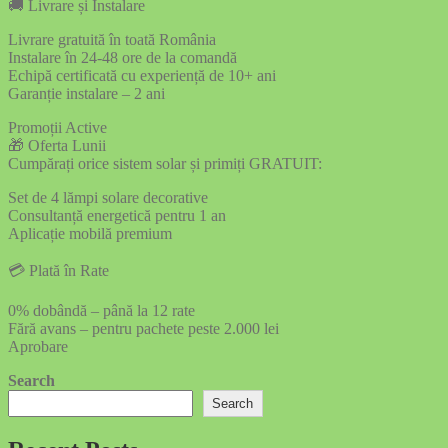
🚚 Livrare și Instalare
Livrare gratuită în toată România
Instalare în 24-48 ore de la comandă
Echipă certificată cu experiență de 10+ ani
Garanție instalare – 2 ani
Promoții Active
🎁 Oferta Lunii
Cumpărați orice sistem solar și primiți GRATUIT:
Set de 4 lămpi solare decorative
Consultanță energetică pentru 1 an
Aplicație mobilă premium
💳 Plată în Rate
0% dobândă – până la 12 rate
Fără avans – pentru pachete peste 2.000 lei
Aprobare
Search
Search