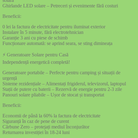
solară
Ghirlande LED solare – Petreceri și evenimente fără costuri
Beneficii:
0 lei la factura de electricitate pentru iluminat exterior
Instalare în 5 minute, fără electrotehnician
Garanție 3 ani cu piese de schimb
Funcționare automată: se aprind seara, se sting dimineața
⚡ Generatoare Solare pentru Casă
Independență energetică completă!
Generatoare portabile – Perfecte pentru camping și situații de
urgență
Sisteme rezidențiale – Alimentați frigiderul, televizorul, laptopul
Stații de putere cu baterii – Rezervă de energie pentru 2-3 zile
Panouri solare pliabile – Ușor de stocat și transportat
Beneficii:
Economii de până la 60% la factura de electricitate
Siguranță în caz de pene de curent
Cărbune Zero – protejați mediul înconjurător
Returnarea investiției în 18-24 luni