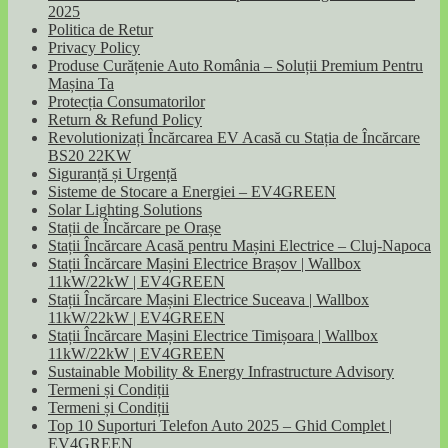
2025
Politica de Retur
Privacy Policy
Produse Curățenie Auto România – Soluții Premium Pentru
Mașina Ta
Protecția Consumatorilor
Return & Refund Policy
Revolutionizați Încărcarea EV Acasă cu Stația de Încărcare
BS20 22KW
Siguranță și Urgență
Sisteme de Stocare a Energiei – EV4GREEN
Solar Lighting Solutions
Stații de Încărcare pe Orașe
Stații Încărcare Acasă pentru Mașini Electrice – Cluj-Napoca
Stații Încărcare Mașini Electrice Brașov | Wallbox
11kW/22kW | EV4GREEN
Stații Încărcare Mașini Electrice Suceava | Wallbox
11kW/22kW | EV4GREEN
Stații Încărcare Mașini Electrice Timișoara | Wallbox
11kW/22kW | EV4GREEN
Sustainable Mobility & Energy Infrastructure Advisory
Termeni și Condiții
Termeni și Condiții
Top 10 Suporturi Telefon Auto 2025 – Ghid Complet |
EV4GREEN