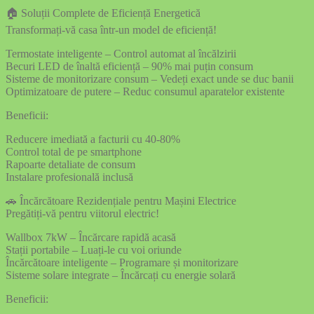
🏠 Soluții Complete de Eficiență Energetică
Transformați-vă casa într-un model de eficiență!
Termostate inteligente – Control automat al încălzirii
Becuri LED de înaltă eficiență – 90% mai puțin consum
Sisteme de monitorizare consum – Vedeți exact unde se duc banii
Optimizatoare de putere – Reduc consumul aparatelor existente
Beneficii:
Reducere imediată a facturii cu 40-80%
Control total de pe smartphone
Rapoarte detaliate de consum
Instalare profesională inclusă
🚗 Încărcătoare Rezidențiale pentru Mașini Electrice
Pregătiți-vă pentru viitorul electric!
Wallbox 7kW – Încărcare rapidă acasă
Stații portabile – Luați-le cu voi oriunde
Încărcătoare inteligente – Programare și monitorizare
Sisteme solare integrate – Încărcați cu energie solară
Beneficii: