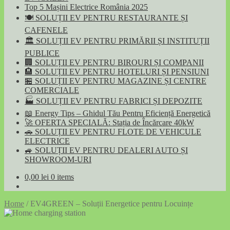
Top 5 Mașini Electrice România 2025
🍽️ SOLUȚII EV PENTRU RESTAURANTE ȘI
CAFENELE
🏛️ SOLUȚII EV PENTRU PRIMĂRII ȘI INSTITUȚII
PUBLICE
🏢 SOLUȚII EV PENTRU BIROURI ȘI COMPANII
🏨 SOLUȚII EV PENTRU HOTELURI ȘI PENSIUNI
🏪 SOLUȚII EV PENTRU MAGAZINE ȘI CENTRE
COMERCIALE
🏭 SOLUȚII EV PENTRU FABRICI ȘI DEPOZITE
📖 Energy Tips – Ghidul Tău Pentru Eficiență Energetică
🚀 OFERTA SPECIALĂ: Stația de Încărcare 40kW
🚗 SOLUȚII EV PENTRU FLOTE DE VEHICULE
ELECTRICE
🚙 SOLUȚII EV PENTRU DEALERI AUTO ȘI
SHOWROOM-URI
0,00
lei
0 items
Home
/
EV4GREEN – Soluții Energetice pentru Locuințe