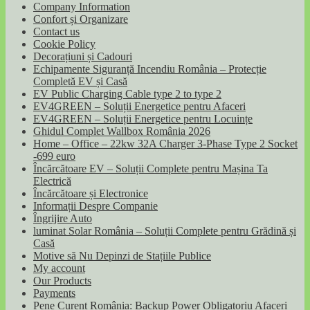
Company Information
Confort și Organizare
Contact us
Cookie Policy
Decorațiuni și Cadouri
Echipamente Siguranță Incendiu România – Protecție
Completă EV și Casă
EV Public Charging Cable type 2 to type 2
EV4GREEN – Soluții Energetice pentru Afaceri
EV4GREEN – Soluții Energetice pentru Locuințe
Ghidul Complet Wallbox România 2026
Home – Office – 22kw 32A Charger 3-Phase Type 2 Socket
-699 euro
Încărcătoare EV – Soluții Complete pentru Mașina Ta
Electrică
Încărcătoare și Electronice
Informații Despre Companie
Îngrijire Auto
luminat Solar România – Soluții Complete pentru Grădină și
Casă
Motive să Nu Depinzi de Stațiile Publice
My account
Our Products
Payments
Pene Curent România: Backup Power Obligatoriu Afaceri