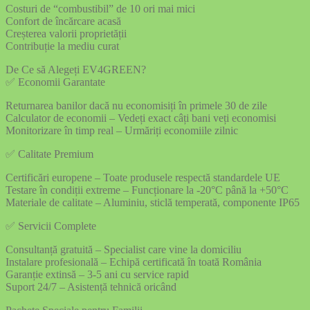
Costuri de “combustibil” de 10 ori mai mici
Confort de încărcare acasă
Creșterea valorii proprietății
Contribuție la mediu curat
De Ce să Alegeți EV4GREEN?
✅ Economii Garantate
Returnarea banilor dacă nu economisiți în primele 30 de zile
Calculator de economii – Vedeți exact câți bani veți economisi
Monitorizare în timp real – Urmăriți economiile zilnic
✅ Calitate Premium
Certificări europene – Toate produsele respectă standardele UE
Testare în condiții extreme – Funcționare la -20°C până la +50°C
Materiale de calitate – Aluminiu, sticlă temperată, componente IP65
✅ Servicii Complete
Consultanță gratuită – Specialist care vine la domiciliu
Instalare profesională – Echipă certificată în toată România
Garanție extinsă – 3-5 ani cu service rapid
Suport 24/7 – Asistență tehnică oricând