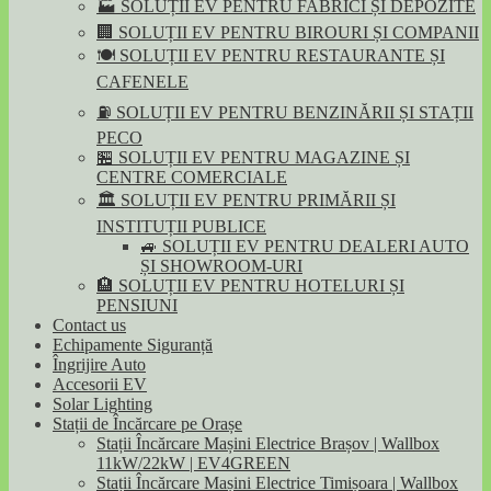
🏭 SOLUȚII EV PENTRU FABRICI ȘI DEPOZITE
🏢 SOLUȚII EV PENTRU BIROURI ȘI COMPANII
🍽️ SOLUȚII EV PENTRU RESTAURANTE ȘI
CAFENELE
⛽ SOLUȚII EV PENTRU BENZINĂRII ȘI STAȚII
PECO
🏪 SOLUȚII EV PENTRU MAGAZINE ȘI
CENTRE COMERCIALE
🏛️ SOLUȚII EV PENTRU PRIMĂRII ȘI
INSTITUȚII PUBLICE
🚙 SOLUȚII EV PENTRU DEALERI AUTO
ȘI SHOWROOM-URI
🏨 SOLUȚII EV PENTRU HOTELURI ȘI
PENSIUNI
Contact us
Echipamente Siguranță
Îngrijire Auto
Accesorii EV
Solar Lighting
Stații de Încărcare pe Orașe
Stații Încărcare Mașini Electrice Brașov | Wallbox
11kW/22kW | EV4GREEN
Stații Încărcare Mașini Electrice Timișoara | Wallbox