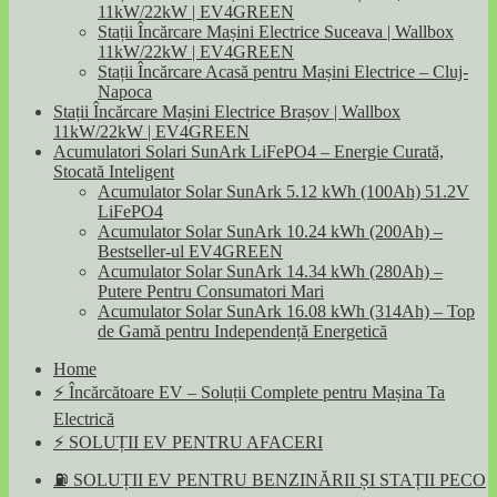
11kW/22kW | EV4GREEN
Stații Încărcare Mașini Electrice Suceava | Wallbox
11kW/22kW | EV4GREEN
Stații Încărcare Acasă pentru Mașini Electrice – Cluj-
Napoca
Stații Încărcare Mașini Electrice Brașov | Wallbox
11kW/22kW | EV4GREEN
Acumulatori Solari SunArk LiFePO4 – Energie Curată,
Stocată Inteligent
Acumulator Solar SunArk 5.12 kWh (100Ah) 51.2V
LiFePO4
Acumulator Solar SunArk 10.24 kWh (200Ah) –
Bestseller-ul EV4GREEN
Acumulator Solar SunArk 14.34 kWh (280Ah) –
Putere Pentru Consumatori Mari
Acumulator Solar SunArk 16.08 kWh (314Ah) – Top
de Gamă pentru Independență Energetică
Home
⚡ Încărcătoare EV – Soluții Complete pentru Mașina Ta
Electrică
⚡ SOLUȚII EV PENTRU AFACERI
⛽ SOLUȚII EV PENTRU BENZINĂRII ȘI STAȚII PECO