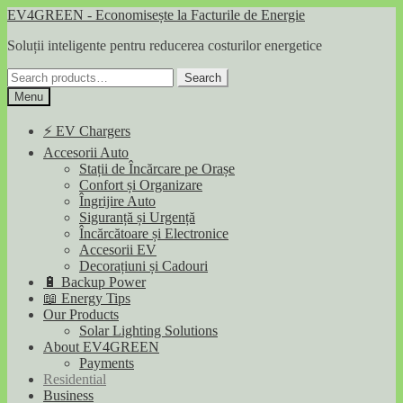
Skip
Skip
EV4GREEN - Economisește la Facturile de Energie
to
to
Soluții inteligente pentru reducerea costurilor energetice
navigation
content
Search
Search
for:
Menu
⚡ EV Chargers
Accesorii Auto
Stații de Încărcare pe Orașe
Confort și Organizare
Îngrijire Auto
Siguranță și Urgență
Încărcătoare și Electronice
Accesorii EV
Decorațiuni și Cadouri
🔋 Backup Power
📖 Energy Tips
Our Products
Solar Lighting Solutions
About EV4GREEN
Payments
Residential
Business