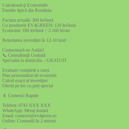
Calculează-ți Economiile
Familie tipică din România:
Factura actuală: 300 lei/lună
Cu produsele EV4GREEN: 120 lei/lună
Economii: 180 lei/lună = 2.160 lei/an
Returnarea investiției în 12-18 luni!
Contactează-ne Astăzi!
📞 Consultanță Gratuită
Specialist la domiciliu – GRATUIT
Evaluare completă a casei
Plan personalizat de economii
Calcul exact al investiției
Ofertă pe loc cu preț special
📱 Comenzi Rapide
Telefon: 0743 XXX XXX
WhatsApp: Mesaj instant
Email: comenzi@ev4green.ro
Online: Comandă în 2 minute