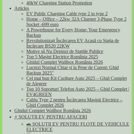
40kW Charging Station Promotion
Articles
EV Public Charging Cable type 2 to type 2
Home – Office – 22kw 32A Charger 3-Phase Type 2
Socket -699 euro
A Powerhouse for Every Home: Your Emergency
Backup
Revolutionizați Încărcarea EV Acasă cu Stația de
Încărcare BS20 22KW
Motive să Nu Depinzi de Stațiile Publice
Top 5 Mașini Electrice România 2025
Ghidul Complet Wallbox România 2026
Lucrezi Normal Chiar și la Pene de Curent: Ghid
Backup 2025″
Cel mai bun Kit Curățare Auto 2025 – Ghid Complet
de Alegere
Top 10 Suporturi Telefon Auto 2025 – Ghid Complet |
EV4GREEN
Cablu Type 2 pentru Încărcarea Mașinii Electrice –
Ghid Complet 2026
Ghidul Complet Wallbox România 2026
⚡ SOLUȚII EV PENTRU AFACERI
🚗 SOLUȚII EV PENTRU FLOTE DE VEHICULE
ELECTRICE