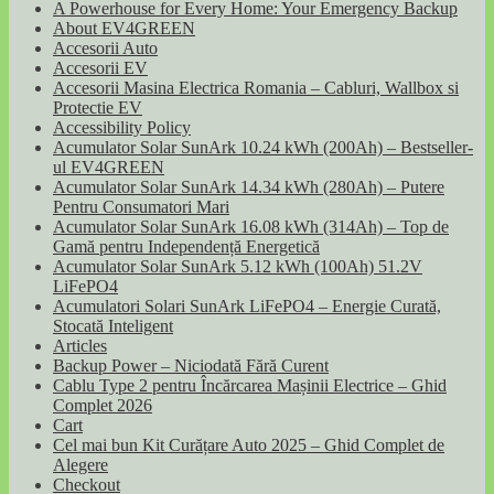
A Powerhouse for Every Home: Your Emergency Backup
About EV4GREEN
Accesorii Auto
Accesorii EV
Accesorii Masina Electrica Romania – Cabluri, Wallbox si
Protectie EV
Accessibility Policy
Acumulator Solar SunArk 10.24 kWh (200Ah) – Bestseller-
ul EV4GREEN
Acumulator Solar SunArk 14.34 kWh (280Ah) – Putere
Pentru Consumatori Mari
Acumulator Solar SunArk 16.08 kWh (314Ah) – Top de
Gamă pentru Independență Energetică
Acumulator Solar SunArk 5.12 kWh (100Ah) 51.2V
LiFePO4
Acumulatori Solari SunArk LiFePO4 – Energie Curată,
Stocată Inteligent
Articles
Backup Power – Niciodată Fără Curent
Cablu Type 2 pentru Încărcarea Mașinii Electrice – Ghid
Complet 2026
Cart
Cel mai bun Kit Curățare Auto 2025 – Ghid Complet de
Alegere
Checkout