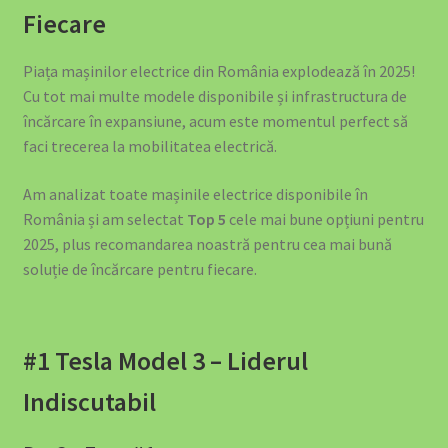
About EV4GREEN
Fiecare
Accesorii Auto
Piața mașinilor electrice din România explodează în 2025!
Cu tot mai multe modele disponibile și infrastructura de
Accesorii EV
încărcare în expansiune, acum este momentul perfect să
faci trecerea la mobilitatea electrică.
Accesorii Masina Electrica Romania – Cabluri, Wallbox si
Protectie EV
Am analizat toate mașinile electrice disponibile în
România și am selectat
Top 5
cele mai bune opțiuni pentru
2025, plus recomandarea noastră pentru cea mai bună
Accessibility Policy
soluție de încărcare pentru fiecare.
Acumulator Solar SunArk 10.24 kWh (200Ah) – Bestseller-ul
EV4GREEN
#1 Tesla Model 3 – Liderul
Acumulator Solar SunArk 14.34 kWh (280Ah) – Putere
Indiscutabil
Pentru Consumatori Mari