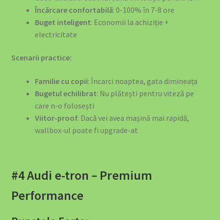
Încărcare confortabilă
: 0-100% în 7-8 ore
Sustainable Mobility & Energy Infrastructure Advisory
Buget inteligent
: Economii la achiziție +
electricitate
Termeni și Condiții
Scenarii practice:
Termeni și Condiții
Familie cu copii
: Încarci noaptea, gata dimineața
Top 10 Suporturi Telefon Auto 2025 – Ghid Complet |
Bugetul echilibrat
: Nu plătești pentru viteză pe
EV4GREEN
care n-o folosești
Viitor-proof
: Dacă vei avea mașină mai rapidă,
Top 5 Mașini Electrice România 2025
wallbox-ul poate fi upgrade-at
🍽️ SOLUȚII EV PENTRU RESTAURANTE ȘI CAFENELE
#4 Audi e-tron – Premium
🏛️ SOLUȚII EV PENTRU PRIMĂRII ȘI INSTITUȚII PUBLICE
Performance
🏢 SOLUȚII EV PENTRU BIROURI ȘI COMPANII