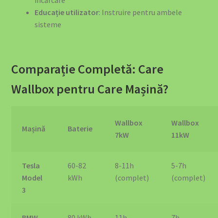
Educație utilizator
: Instruire pentru ambele
sisteme
Comparație Completă: Care
Wallbox pentru Care Mașină?
Wallbox
Wallbox
Mașină
Baterie
7kW
11kW
Tesla
60-82
8-11h
5-7h
Model
kWh
(complet)
(complet)
3
BMW
80 kWh
11h
7h