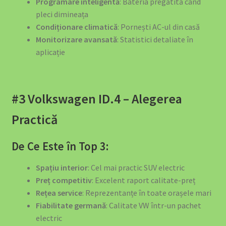
Programare inteligentă
: Bateria pregătită când
pleci dimineața
Politica de Retur
Condiționare climatică
: Pornești AC-ul din casă
Monitorizare avansată
: Statistici detaliate în
Privacy Policy
aplicație
Produse Curățenie Auto România – Soluții Premium Pentru
Mașina Ta
#3 Volkswagen ID.4 – Alegerea
Protecția Consumatorilor
Practică
Return & Refund Policy
De Ce Este în Top 3:
Revolutionizați Încărcarea EV Acasă cu Stația de Încărcare
Spațiu interior
: Cel mai practic SUV electric
BS20 22KW
Preț competitiv
: Excelent raport calitate-preț
Rețea service
: Reprezentanțe în toate orașele mari
Siguranță și Urgență
Fiabilitate germană
: Calitate VW într-un pachet
electric