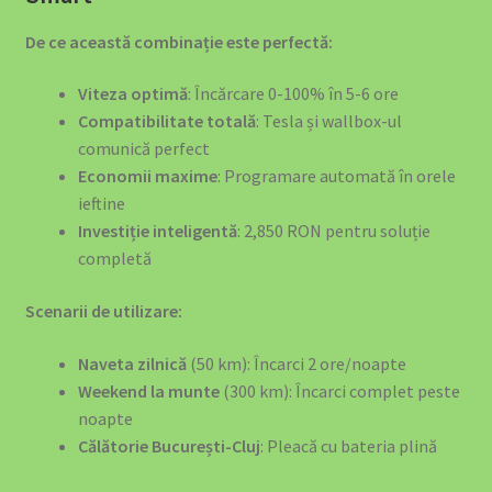
Cel mai bun Kit Curățare Auto 2025 – Ghid Complet de
Alegere
De ce această combinație este perfectă:
Checkout
Viteza optimă
: Încărcare 0-100% în 5-6 ore
Compatibilitate totală
: Tesla și wallbox-ul
Company Information
comunică perfect
Economii maxime
: Programare automată în orele
ieftine
Confort și Organizare
Investiție inteligentă
: 2,850 RON pentru soluție
completă
Contact us
Scenarii de utilizare:
Cookie Policy
Naveta zilnică
(50 km): Încarci 2 ore/noapte
Decorațiuni și Cadouri
Weekend la munte
(300 km): Încarci complet peste
noapte
Echipamente Siguranță Incendiu România – Protecție
Călătorie București-Cluj
: Pleacă cu bateria plină
Completă EV și Casă