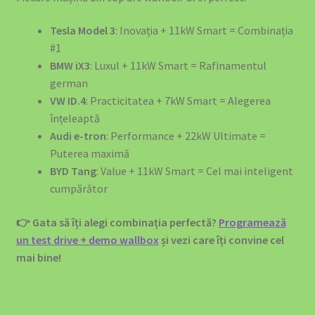
Tesla Model 3
: Inovația + 11kW Smart = Combinația
#1
BMW iX3
: Luxul + 11kW Smart = Rafinamentul
german
VW ID.4
: Practicitatea + 7kW Smart = Alegerea
înțeleaptă
Audi e-tron
: Performance + 22kW Ultimate =
Puterea maximă
BYD Tang
: Value + 11kW Smart = Cel mai inteligent
cumpărător
👉 Gata să îți alegi combinația perfectă?
Programează
un test drive + demo wallbox
și vezi care îți convine cel
mai bine!