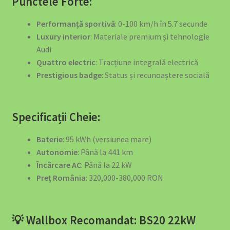
Punctele Forte:
🏨 SOLUȚII EV PENTRU HOTELURI ȘI PENSIUNI
Performanță sportivă
: 0-100 km/h în 5.7 secunde
Luxury interior
: Materiale premium și tehnologie
🏪 SOLUȚII EV PENTRU MAGAZINE ȘI CENTRE
Audi
COMERCIALE
Quattro electric
: Tracțiune integrală electrică
Prestigious badge
: Status și recunoaștere socială
🏭 SOLUȚII EV PENTRU FABRICI ȘI DEPOZITE
📖 Energy Tips – Ghidul Tău Pentru Eficiență Energetică
Specificații Cheie:
🚀 OFERTA SPECIALĂ: Stația de Încărcare 40kW
Baterie
: 95 kWh (versiunea mare)
Autonomie
: Până la 441 km
🚗 SOLUȚII EV PENTRU FLOTE DE VEHICULE ELECTRICE
Încărcare AC
: Până la 22 kW
Preț România
: 320,000-380,000 RON
🚙 SOLUȚII EV PENTRU DEALERI AUTO ȘI SHOWROOM-URI
💡 Wallbox Recomandat: BS20 22kW