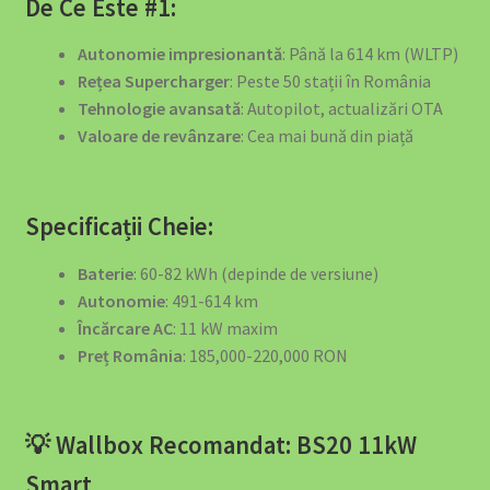
De Ce Este #1:
Acumulator Solar SunArk 16.08 kWh (314Ah) – Top de Gamă
pentru Independență Energetică
Autonomie impresionantă
: Până la 614 km (WLTP)
Rețea Supercharger
: Peste 50 stații în România
Acumulator Solar SunArk 5.12 kWh (100Ah) 51.2V LiFePO4
Tehnologie avansată
: Autopilot, actualizări OTA
Valoare de revânzare
: Cea mai bună din piață
Acumulatori Solari SunArk LiFePO4 – Energie Curată,
Stocată Inteligent
Specificații Cheie:
Articles
Baterie
: 60-82 kWh (depinde de versiune)
Backup Power – Niciodată Fără Curent
Autonomie
: 491-614 km
Încărcare AC
: 11 kW maxim
Cablu Type 2 pentru Încărcarea Mașinii Electrice – Ghid
Preț România
: 185,000-220,000 RON
Complet 2026
Cart
💡 Wallbox Recomandat: BS20 11kW
Smart