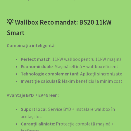
💡 Wallbox Recomandat: BS20 11kW
Smart
Combinația inteligentă:
Perfect match
: 11kW wallbox pentru 11kW mașină
Economii duble
: Mașină ieftină + wallbox eficient
Tehnologie complementară
: Aplicații sincronizate
Investiție calculată
: Maxim beneficiu la minim cost
Avantaje BYD + EV4Green:
Suport local
: Service BYD + instalare wallbox în
același loc
Garanții aliniate
: Protecție completă mașină +
încărcare