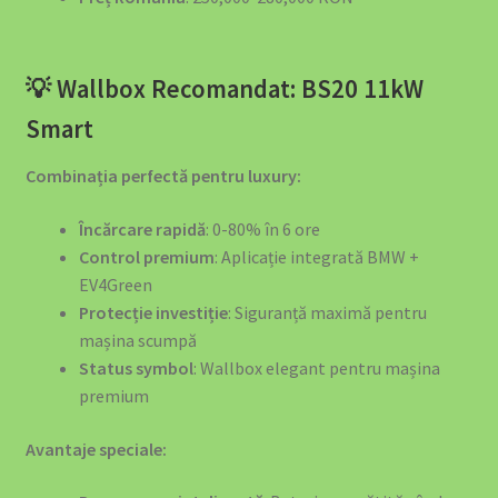
Informații Despre Companie
Îngrijire Auto
💡 Wallbox Recomandat: BS20 11kW
luminat Solar România – Soluții Complete pentru Grădină
Smart
și Casă
Combinația perfectă pentru luxury:
Motive să Nu Depinzi de Stațiile Publice
Încărcare rapidă
: 0-80% în 6 ore
Control premium
: Aplicație integrată BMW +
My account
EV4Green
Protecție investiție
: Siguranță maximă pentru
Our Products
mașina scumpă
Status symbol
: Wallbox elegant pentru mașina
Payments
premium
Pene Curent România: Backup Power Obligatoriu Afaceri
Avantaje speciale:
2025