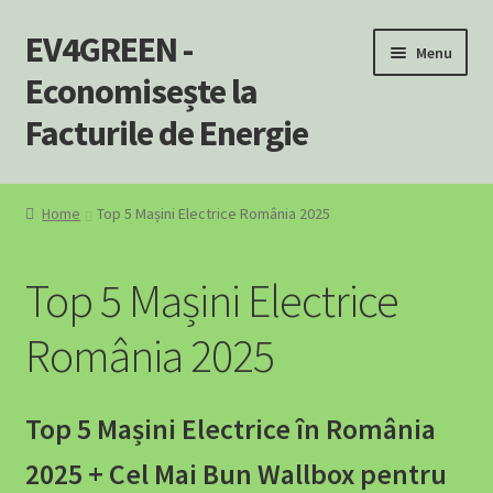
EV4GREEN -
Skip
Skip
Menu
to
to
Economisește la
navigation
content
Facturile de Energie
Home
Home
Top 5 Mașini Electrice România 2025
⚡ Încărcătoare EV – Soluții Complete pentru Mașina Ta
Electrică
Top 5 Mașini Electrice
⚡ SOLUȚII EV PENTRU AFACERI
România 2025
⛽ SOLUȚII EV PENTRU BENZINĂRII ȘI STAȚII PECO
Top 5 Mașini Electrice în România
A Powerhouse for Every Home: Your Emergency Backup
2025 + Cel Mai Bun Wallbox pentru