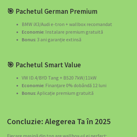
🎯 Pachetul German Premium
BMW iX3/Audi e-tron + wallbox recomandat
Economie
: Instalare premium gratuită
Bonus
: 3 ani garanție extinsă
🎯 Pachetul Smart Value
VW ID.4/BYD Tang + BS20 7kW/11kW
Economie
: Finanțare 0% dobândă 12 luni
Bonus
: Aplicație premium gratuită
Concluzie: Alegerea Ta în 2025
Fiecare mașină din top are wallbox-ul ei perfect: