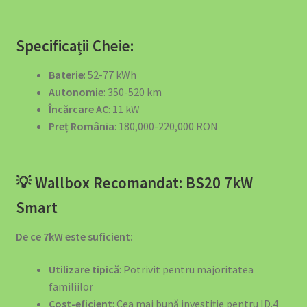
Sisteme de Stocare a Energiei – EV4GREEN
Solar Lighting Solutions
Specificații Cheie:
Stații de Încărcare pe Orașe
Baterie
: 52-77 kWh
Autonomie
: 350-520 km
Încărcare AC
: 11 kW
Stații Încărcare Acasă pentru Mașini Electrice – Cluj-
Preț România
: 180,000-220,000 RON
Napoca
Stații Încărcare Mașini Electrice Brașov | Wallbox
💡 Wallbox Recomandat: BS20 7kW
11kW/22kW | EV4GREEN
Smart
Stații Încărcare Mașini Electrice Suceava | Wallbox
11kW/22kW | EV4GREEN
De ce 7kW este suficient:
Utilizare tipică
: Potrivit pentru majoritatea
Stații Încărcare Mașini Electrice Timișoara | Wallbox
familiilor
11kW/22kW | EV4GREEN
Cost-eficient
: Cea mai bună investiție pentru ID.4