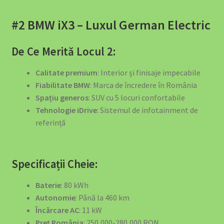
EV Public Charging Cable type 2 to type 2
#2 BMW iX3 – Luxul German Electric
EV4GREEN – Soluții Energetice pentru Afaceri
De Ce Merită Locul 2:
EV4GREEN – Soluții Energetice pentru Locuințe
Calitate premium
: Interior și finisaje impecabile
Fiabilitate BMW
: Marca de încredere în România
Ghidul Complet Wallbox România 2026
Spațiu generos
: SUV cu 5 locuri confortabile
Tehnologie iDrive
: Sistemul de infotainment de
Home – Office – 22kw 32A Charger 3-Phase Type 2 Socket
referință
-699 euro
Încărcătoare EV – Soluții Complete pentru Mașina Ta
Specificații Cheie:
Electrică
Baterie
: 80 kWh
Autonomie
: Până la 460 km
Încărcătoare și Electronice
Încărcare AC
: 11 kW
Preț România
: 250,000-280,000 RON