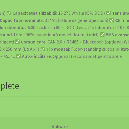
Wh)
Capacitate utilizabilă:
15.273 Wh (la 95% DOD)
Tensiun
Capacitate nominală:
314Ah (celule de generație nouă)
Chimie
luri de viață:
>6.000 cicluri la 80% DOD (testat în laborator >10.00
 round-trip:
≥96% (superioară modelelor mai mici)
BMS avansa
eligenți
Comunicare:
CAN 2.0 + RS485 + Bluetooth (opțional Wi
0 x 250 mm (L x A x Î)
Tip montaj:
Floor-standing cu posibilitat
 ~ +55°C
Auto-încălzire:
Opțional (recomandat pentru zone
mplete
Valoare