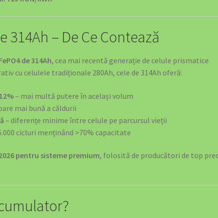
Wallbox 11kW/22kW | EV4GREEN
le 314Ah – De Ce Contează
 Wallbox 11kW/22kW | EV4GREEN
iFePO4 de 314Ah
, cea mai recentă generație de celule prismatice
 | Wallbox 11kW/22kW | EV4GREEN
rativ cu celulele tradiționale 280Ah, cele de 314Ah oferă:
 12%
– mai multă putere în același volum
 Advisory
Termeni și Condiții
Termeni și Condiții
pare mai bună a căldurii
tă
– diferențe minime între celule pe parcursul vieții
Complet | EV4GREEN
Top 5 Mașini Electrice România 2025
6.000 cicluri menținând >70% capacitate
AFENELE
SOLUȚII EV PENTRU PRIMĂRII ȘI INSTITUȚII PUBLICE
-2026 pentru sisteme premium
, folosită de producători de top pr
I
SOLUȚII EV PENTRU HOTELURI ȘI PENSIUNI
RE COMERCIALE
SOLUȚII EV PENTRU FABRICI ȘI DEPOZITE
Acumulator?