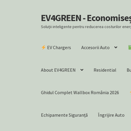
EV4GREEN - Economiseșt
Skip
Skip
to
to
Soluții inteligente pentru reducerea costurilor ene
navigation
content
EV Chargers
Accesorii Auto
About EV4GREEN
Residential
B
Ghidul Complet Wallbox România 2026
Echipamente Siguranță
Îngrijire Auto