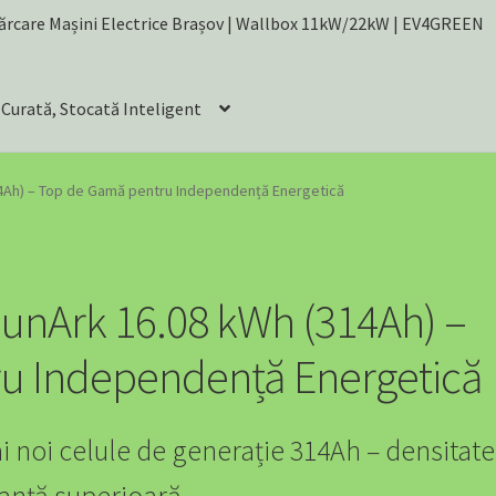
ncărcare Mașini Electrice Brașov | Wallbox 11kW/22kW | EV4GREEN
 Curată, Stocată Inteligent
pentru Mașina Ta Electrică
SOLUȚII EV PENTRU AFACERI
14Ah) – Top de Gamă pentru Independență Energetică
I PECO
A Powerhouse for Every Home: Your Emergency Backup
Accesorii Masina Electrica Romania – Cabluri, Wallbox si Protectie
unArk 16.08 kWh (314Ah) –
10.24 kWh (200Ah) – Bestseller-ul EV4GREEN
u Independență Energetică
– Putere Pentru Consumatori Mari
noi celule de generație 314Ah – densitate
– Top de Gamă pentru Independență Energetică