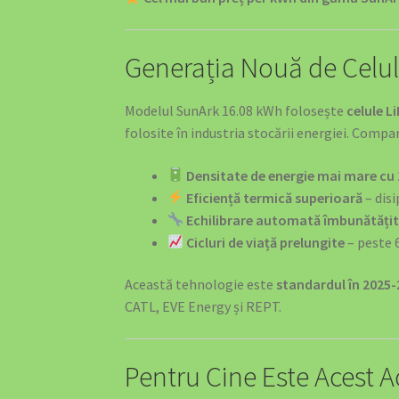
Stații Încărcare Mașini Electrice Brașov | 
Generația Nouă de Celu
Stații Încărcare Mașini Electrice Suceava |
Modelul SunArk 16.08 kWh folosește
celule L
Stații Încărcare Mașini Electrice Timișoara
folosite în industria stocării energiei. Compa
Densitate de energie mai mare cu
Sustainable Mobility & Energy Infrastructure
Eficiență termică superioară
– disi
Echilibrare automată îmbunătăți
Top 10 Suporturi Telefon Auto 2025 – Ghid 
Cicluri de viață prelungite
– peste 
SOLUȚII EV PENTRU RESTAURANTE ȘI C
Această tehnologie este
standardul în 2025
CATL, EVE Energy și REPT.
SOLUȚII EV PENTRU BIROURI ȘI COMPANI
SOLUȚII EV PENTRU MAGAZINE ȘI CENT
Pentru Cine Este Acest 