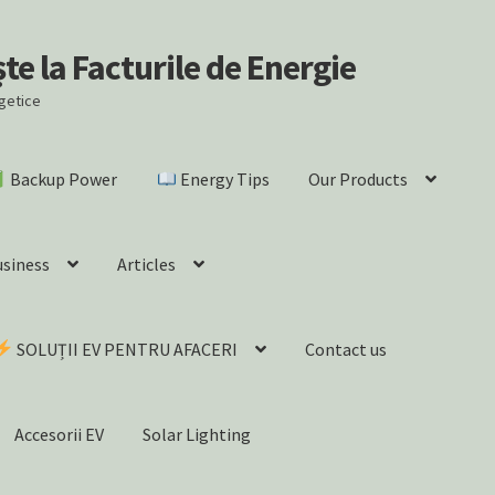
e la Facturile de Energie
rgetice
Backup Power
Energy Tips
Our Products
usiness
Articles
SOLUȚII EV PENTRU AFACERI
Contact us
Accesorii EV
Solar Lighting