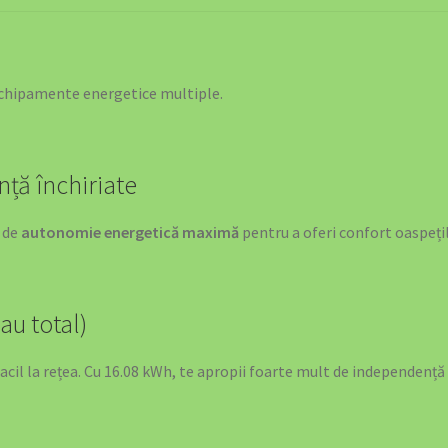
 Energetică
OFERTA SPECIALĂ: Stația de Încărcare 40kW
 ELECTRICE
 echipamente energetice multiple.
SHOWROOM-URI
nță închiriate
e de
autonomie energetică maximă
pentru a oferi confort oaspețil
au total)
acil la rețea. Cu 16.08 kWh, te apropii foarte mult de independență