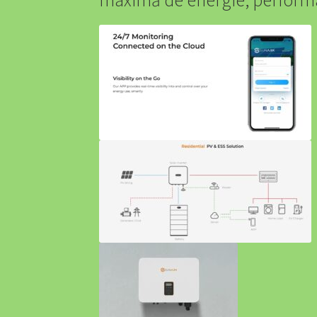
maximă de energie, perform
Acumulator Solar SunArk 5.12 kWh (100Ah) 5
Acumulatori Solari SunArk LiFePO4 – Energie
Backup Power – Niciodată Fără Curent
Cablu 
Cel mai bun Kit Curățare Auto 2025 – Ghid C
Confort și Organizare
Contact us
Cookie Poli
Echipamente Siguranță Incendiu România – P
EV Public Charging Cable type 2 to type 2
EV4
EV4GREEN – Soluții Energetice pentru Locuin