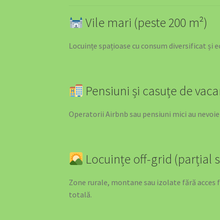
Energy Tips – Ghidul Tău Pentru Eficiență
Vile mari (peste 200 m²)
SOLUȚII EV PENTRU FLOTE DE VEHICULE
Locuințe spațioase cu consum diversificat și
SOLUȚII EV PENTRU DEALERI AUTO ȘI 
Pensiuni și casuțe de vaca
Operatorii Airbnb sau pensiuni mici au nevoi
Locuințe off-grid (parțial s
Zone rurale, montane sau izolate fără acces f
totală.