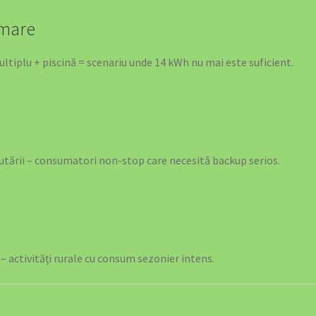
 mare
ltiplu + piscină = scenariu unde 14 kWh nu mai este suficient.
rutării – consumatori non-stop care necesită backup serios.
 – activități rurale cu consum sezonier intens.