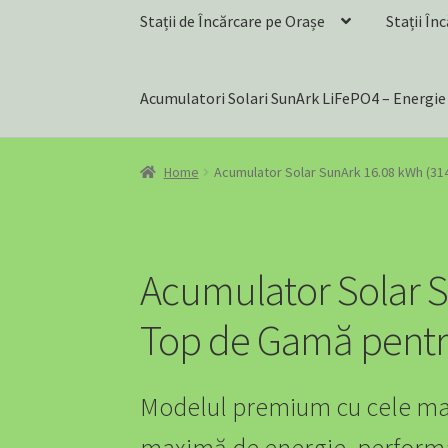
Stații de Încărcare pe Orașe
Stații Î
Acumulatori Solari SunArk LiFePO4 – Energie
Home
Încărcătoare EV – Soluții Complete 
Home
Acumulator Solar SunArk 16.08 kWh (3
SOLUȚII EV PENTRU BENZINĂRII ȘI STAȚI
About EV4GREEN
Accesorii Auto
Accesorii EV
Acumulator Solar S
Accessibility Policy
Acumulator Solar SunArk 
Top de Gamă pentr
Acumulator Solar SunArk 14.34 kWh (280Ah) 
Modelul premium cu cele mai 
Acumulator Solar SunArk 16.08 kWh (314Ah) 