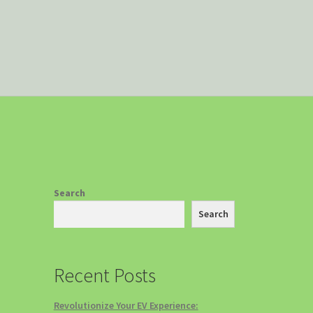
 EV
Search
Search
Recent Posts
Revolutionize Your EV Experience: