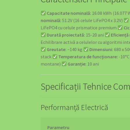
Capacitate nominală:
16.08 kWh (16.077 
nominală:
51.2V (16 celule LiFePO4 x 3.2V)
LiFePO4 cu celule prismatice premium
Cic
Durată proiectată:
15-20 ani
Eficiență
Echilibrare activă a celulelor cu algoritmi int
Greutate:
~140 kg
Dimensiuni:
680 x 50
stack
Temperatura de funcționare:
-10°C
montane)
Garanție:
10 ani
Specificații Tehnice Co
Performanță Electrică
Parametru