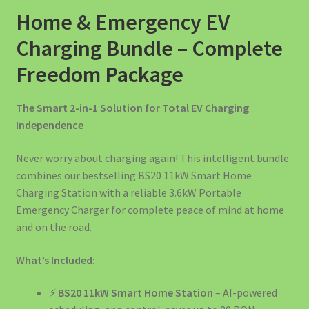
Cel mai bun Kit Curățare Auto 2025 – Ghid Complet de
was:
is:
Home & Emergency EV
Alegere
5.058,00 lei.
4.499,00 lei.
Charging Bundle – Complete
Checkout
Freedom Package
Company Information
The Smart 2-in-1 Solution for Total EV Charging
Independence
Confort și Organizare
Never worry about charging again! This intelligent bundle
Contact us
combines our bestselling BS20 11kW Smart Home
Charging Station with a reliable 3.6kW Portable
Cookie Policy
Emergency Charger for complete peace of mind at home
and on the road.
Decorațiuni și Cadouri
What’s Included:
Echipamente Siguranță Incendiu România – Protecție
⚡
BS20 11kW Smart Home Station
– AI-powered
Completă EV și Casă