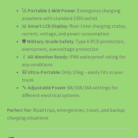
🚀
Portable 3.6kW Power
: Emergency charging
anywhere with standard 230V outlet
📊
Smart LCD Display
: Real-time charging status,
current, voltage, and power consumption
🛡️
Military-Grade Safety
: Type A RCD protection,
overcurrent, overvoltage protection
💧
All-Weather Ready
: IP66 waterproof rating for
any conditions
🎒
Ultra-Portable
: Only 3.5kg – easily fits in your
trunk
🔧
Adjustable Power
: 8A/10A/16A settings for
different electrical systems
Perfect for:
Road trips, emergencies, travel, and backup
charging situations