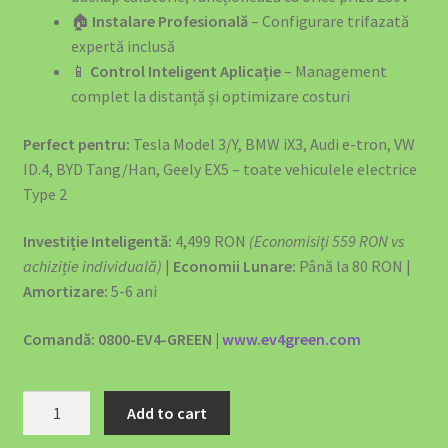
🏠
Instalare Profesională
– Configurare trifazată
Politica de Retur
expertă inclusă
📱
Control Inteligent Aplicație
– Management
Privacy Policy
complet la distanță și optimizare costuri
Produse Curățenie Auto România – Soluții Premium Pentru
Perfect pentru:
Tesla Model 3/Y, BMW iX3, Audi e-tron, VW
Mașina Ta
ID.4, BYD Tang/Han, Geely EX5 – toate vehiculele electrice
Type 2
Protecția Consumatorilor
Investiție Inteligentă:
4,499 RON
(Economisiți 559 RON vs
Return & Refund Policy
achiziție individuală)
|
Economii Lunare:
Până la 80 RON |
Amortizare:
5-6 ani
Revolutionizați Încărcarea EV Acasă cu Stația de Încărcare
Comandă: 0800-EV4-GREEN |
www.ev4green.com
BS20 22KW
Siguranță și Urgență
Home
Add to cart
EV