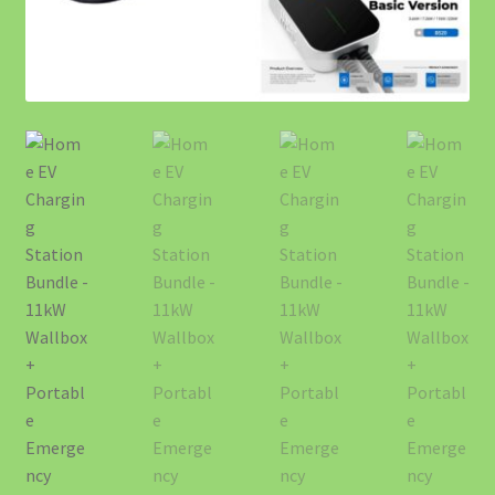
About EV4GREEN
Accesorii Auto
Accesorii EV
Accesorii Masina Electrica Romania – Cabluri, Wallbox si
Protectie EV
Accessibility Policy
Acumulator Solar SunArk 10.24 kWh (200Ah) – Bestseller-ul
EV4GREEN
Acumulator Solar SunArk 14.34 kWh (280Ah) – Putere
Pentru Consumatori Mari