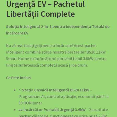
Informații Despre Companie
Urgență EV – Pachetul
Libertății Complete
Îngrijire Auto
Soluția Inteligentă 2-în-1 pentru Independența Totală de
luminat Solar România – Soluții Complete pentru Grădină
Încărcare EV
și Casă
Nu vă mai faceți griji pentru încărcare! Acest pachet
Motive să Nu Depinzi de Stațiile Publice
inteligent combină stația noastră bestseller BS20 11kW
Smart Home cu încărcătorul portabil fiabil 3.6kW pentru
My account
liniște sufletească completă acasă și pe drum.
Our Products
Ce Este Inclus:
⚡
Stația Casnică Inteligentă BS20 11kW
–
Payments
Programare AI, control aplicație, economii până la
80 RON lunar
Pene Curent România: Backup Power Obligatoriu Afaceri
🚗
Încărcător Portabil Urgență 3.6kW
– Securitate
2025
backup călătorie, funcționează cu orice priză 230V