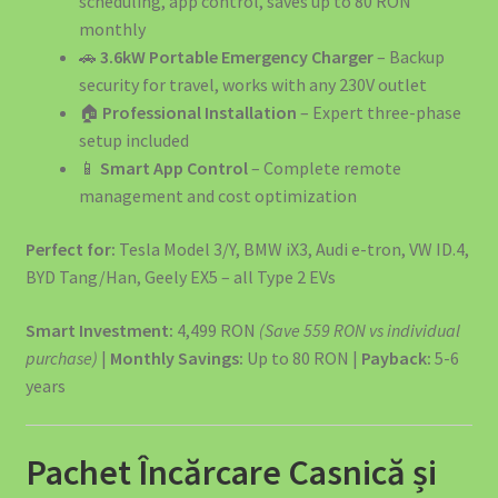
scheduling, app control, saves up to 80 RON
monthly
EV Public Charging Cable type 2 to type 2
🚗
3.6kW Portable Emergency Charger
– Backup
security for travel, works with any 230V outlet
EV4GREEN – Soluții Energetice pentru Afaceri
🏠
Professional Installation
– Expert three-phase
setup included
EV4GREEN – Soluții Energetice pentru Locuințe
📱
Smart App Control
– Complete remote
management and cost optimization
Ghidul Complet Wallbox România 2026
Perfect for:
Tesla Model 3/Y, BMW iX3, Audi e-tron, VW ID.4,
Home – Office – 22kw 32A Charger 3-Phase Type 2 Socket
BYD Tang/Han, Geely EX5 – all Type 2 EVs
-699 euro
Smart Investment:
4,499 RON
(Save 559 RON vs individual
Încărcătoare EV – Soluții Complete pentru Mașina Ta
purchase)
|
Monthly Savings:
Up to 80 RON |
Payback:
5-6
Electrică
years
Încărcătoare și Electronice
Pachet Încărcare Casnică și