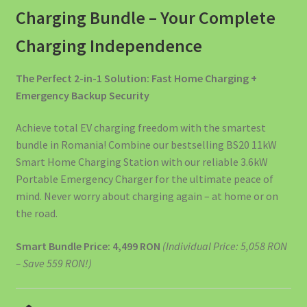
Charging Bundle – Your Complete
🏨 SOLUȚII EV PENTRU HOTELURI ȘI PENSIUNI
Charging Independence
🏪 SOLUȚII EV PENTRU MAGAZINE ȘI CENTRE
COMERCIALE
The Perfect 2-in-1 Solution: Fast Home Charging +
Emergency Backup Security
🏭 SOLUȚII EV PENTRU FABRICI ȘI DEPOZITE
Achieve total EV charging freedom with the smartest
📖 Energy Tips – Ghidul Tău Pentru Eficiență Energetică
bundle in Romania! Combine our bestselling BS20 11kW
Smart Home Charging Station with our reliable 3.6kW
Portable Emergency Charger for the ultimate peace of
🚀 OFERTA SPECIALĂ: Stația de Încărcare 40kW
mind. Never worry about charging again – at home or on
the road.
🚗 SOLUȚII EV PENTRU FLOTE DE VEHICULE ELECTRICE
Smart Bundle Price: 4,499 RON
(Individual Price: 5,058 RON
🚙 SOLUȚII EV PENTRU DEALERI AUTO ȘI SHOWROOM-URI
– Save 559 RON!)