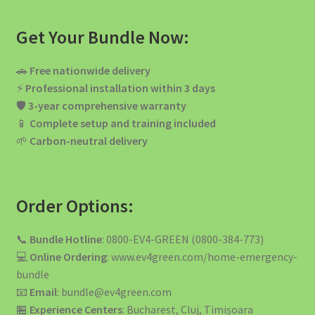
Get Your Bundle Now:
🚗
Free nationwide delivery
⚡
Professional installation within 3 days
🛡️
3-year comprehensive warranty
📱
Complete setup and training included
🌱
Carbon-neutral delivery
Order Options:
📞
Bundle Hotline
: 0800-EV4-GREEN (0800-384-773)
💻
Online Ordering
: www.ev4green.com/home-emergency-
bundle
📧
Email
: bundle@ev4green.com
🏪
Experience Centers
: Bucharest, Cluj, Timișoara