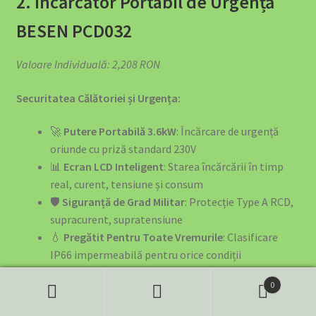
2. Încărcător Portabil de Urgență
BESEN PCD032
Valoare Individuală: 2,208 RON
Securitatea Călătoriei și Urgența:
🚀
Putere Portabilă 3.6kW
: Încărcare de urgență
oriunde cu priză standard 230V
📊
Ecran LCD Inteligent
: Starea încărcării în timp
real, curent, tensiune și consum
🛡️
Siguranță de Grad Militar
: Protecție Type A RCD,
supracurent, supratensiune
💧
Pregătit Pentru Toate Vremurile
: Clasificare
IP66 impermeabilă pentru orice condiții
🎒
Ultra-Portabil
: Doar 3.5kg – se potrivește ușor în
0
portbagaj
Search
Search
🔧
Putere Reglabilă
: Setări 8A/10A/16A pentru