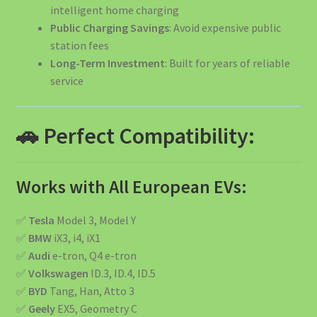
intelligent home charging
Public Charging Savings
: Avoid expensive public
station fees
Long-Term Investment
: Built for years of reliable
service
🚗 Perfect Compatibility:
Works with All European EVs:
✅
Tesla
Model 3, Model Y
✅
BMW
iX3, i4, iX1
✅
Audi
e-tron, Q4 e-tron
✅
Volkswagen
ID.3, ID.4, ID.5
✅
BYD
Tang, Han, Atto 3
✅
Geely
EX5, Geometry C