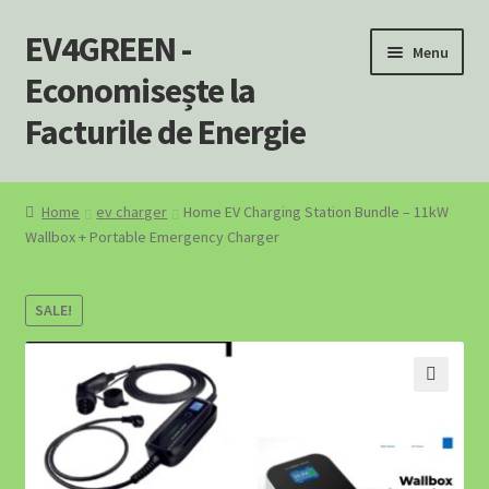
EV4GREEN -
Skip
Skip
Menu
to
to
Economisește la
navigation
content
Facturile de Energie
Home
Home
ev charger
Home EV Charging Station Bundle – 11kW
Wallbox + Portable Emergency Charger
⚡ Încărcătoare EV – Soluții Complete pentru Mașina Ta
Electrică
SALE!
⚡ SOLUȚII EV PENTRU AFACERI
⛽ SOLUȚII EV PENTRU BENZINĂRII ȘI STAȚII PECO
🔍
A Powerhouse for Every Home: Your Emergency Backup