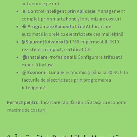
autonomie pe oră
📱
Control Inteligent prin Aplicație
: Management
complet prin smartphone și optimizare costuri
🧠
Programare Alimentată de AI
: Încărcare
automată în orele cu electricitate cea mai ieftină
🔒
Siguranță Avansată
: IP66 impermeabil, IK10
rezistent la impact, certificat CE
🏠
Instalare Profesională
: Configurare trifazată
expertă inclusă
💰
Economii Lunare
: Economisiți până la 80 RON la
facturile de electricitate prin programarea
inteligentă
Perfect pentru:
Încărcare rapidă zilnică acasă cu economii
maxime de costuri