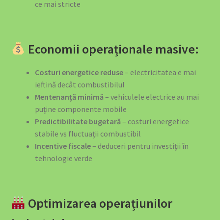
Acumulator Solar SunArk 16.08 kWh (314Ah) – Top de Gamă
ce mai stricte
pentru Independență Energetică
Acumulator Solar SunArk 5.12 kWh (100Ah) 51.2V LiFePO4
Economii operaționale masive:
Acumulatori Solari SunArk LiFePO4 – Energie Curată,
Costuri energetice reduse
– electricitatea e mai
Stocată Inteligent
ieftină decât combustibilul
Mentenanță minimă
– vehiculele electrice au mai
Articles
puține componente mobile
Predictibilitate bugetară
– costuri energetice
Backup Power – Niciodată Fără Curent
stabile vs fluctuații combustibil
Incentive fiscale
– deduceri pentru investiții în
Cablu Type 2 pentru Încărcarea Mașinii Electrice – Ghid
tehnologie verde
Complet 2026
Cart
Optimizarea operațiunilor