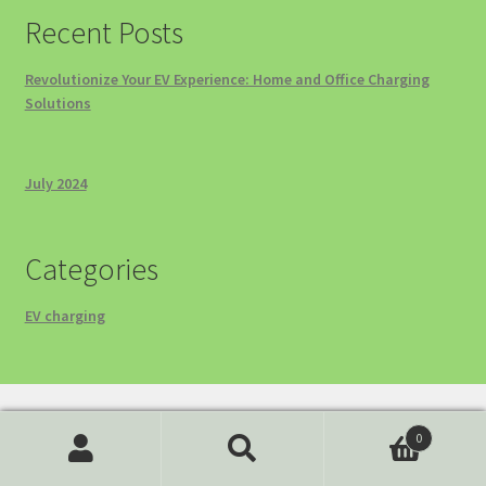
Recent Posts
Revolutionize Your EV Experience: Home and Office Charging
Solutions
July 2024
Categories
EV charging
Legal & Compliance
0
Search
Search