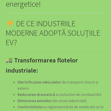
energetice!
About EV4GREEN
Accesorii Auto
DE CE INDUSTRIILE
Accesorii EV
MODERNE ADOPTĂ SOLUȚIILE
EV?
Accesorii Masina Electrica Romania – Cabluri, Wallbox si
Protectie EV
Transformarea flotelor
Accessibility Policy
industriale:
Acumulator Solar SunArk 10.24 kWh (200Ah) – Bestseller-ul
EV4GREEN
Electrificarea vehiculelor
de transport intern și
extern
Acumulator Solar SunArk 14.34 kWh (280Ah) – Putere
Reducerea dramatică
a costurilor de combustibil
Pentru Consumatori Mari
Eliminarea emisiilor
din zona industrială
Conformitate
cu reglementările de mediu din ce în