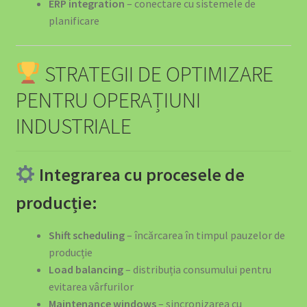
ERP integration
– conectare cu sistemele de
SOLUȚII EV PENTRU HOTELURI ȘI PENSIUNI
planificare
SOLUȚII EV PENTRU MAGAZINE ȘI CENTRE
STRATEGII DE OPTIMIZARE
COMERCIALE
PENTRU OPERAȚIUNI
SOLUȚII EV PENTRU FABRICI ȘI DEPOZITE
INDUSTRIALE
Energy Tips – Ghidul Tău Pentru Eficiență Energetică
Integrarea cu procesele de
OFERTA SPECIALĂ: Stația de Încărcare 40kW
producție:
SOLUȚII EV PENTRU FLOTE DE VEHICULE ELECTRICE
Shift scheduling
– încărcarea în timpul pauzelor de
producție
SOLUȚII EV PENTRU DEALERI AUTO ȘI SHOWROOM-
Load balancing
– distribuția consumului pentru
URI
evitarea vârfurilor
Maintenance windows
– sincronizarea cu