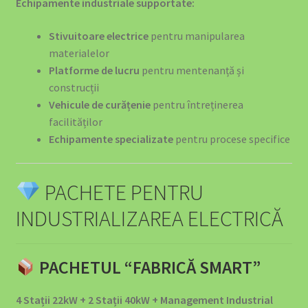
Echipamente industriale supportate:
Politica de Retur
Stivuitoare electrice
pentru manipularea
materialelor
Privacy Policy
Platforme de lucru
pentru mentenanță și
construcții
Produse Curățenie Auto România – Soluții Premium Pentru
Vehicule de curățenie
pentru întreținerea
Mașina Ta
facilităților
Echipamente specializate
pentru procese specifice
Protecția Consumatorilor
Return & Refund Policy
PACHETE PENTRU
INDUSTRIALIZAREA ELECTRICĂ
Revolutionizați Încărcarea EV Acasă cu Stația de Încărcare
BS20 22KW
PACHETUL “FABRICĂ SMART”
Siguranță și Urgență
4 Stații 22kW + 2 Stații 40kW + Management Industrial