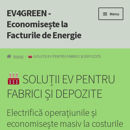
EV4GREEN -
Skip
Skip
Menu
to
to
Economisește la
navigation
content
Facturile de Energie
Home
Home
SOLUȚII EV PENTRU FABRICI ȘI DEPOZITE
Încărcătoare EV – Soluții Complete pentru Mașina Ta
Electrică
SOLUȚII EV PENTRU
SOLUȚII EV PENTRU AFACERI
FABRICI ȘI DEPOZITE
SOLUȚII EV PENTRU BENZINĂRII ȘI STAȚII PECO
Electrifică operațiunile și
A Powerhouse for Every Home: Your Emergency Backup
economisește masiv la costurile