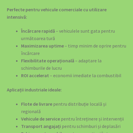
EV Public Charging Cable type 2 to type 2
Perfecte pentru vehicule comerciale cu utilizare
intensivă:
EV4GREEN – Soluții Energetice pentru Afaceri
Încărcare rapidă
– vehiculele sunt gata pentru
următoarea tură
EV4GREEN – Soluții Energetice pentru Locuințe
Maximizarea uptime
– timp minim de oprire pentru
încărcare
Ghidul Complet Wallbox România 2026
Flexibilitate operațională
– adaptare la
schimburile de lucru
Home – Office – 22kw 32A Charger 3-Phase Type 2 Socket
ROI accelerat
– economii imediate la combustibil
-699 euro
Aplicații industriale ideale:
Încărcătoare EV – Soluții Complete pentru Mașina Ta
Electrică
Flote de livrare
pentru distribuție locală și
regională
Încărcătoare și Electronice
Vehicule de service
pentru întreținere și intervenții
Transport angajați
pentru schimburi și deplasări