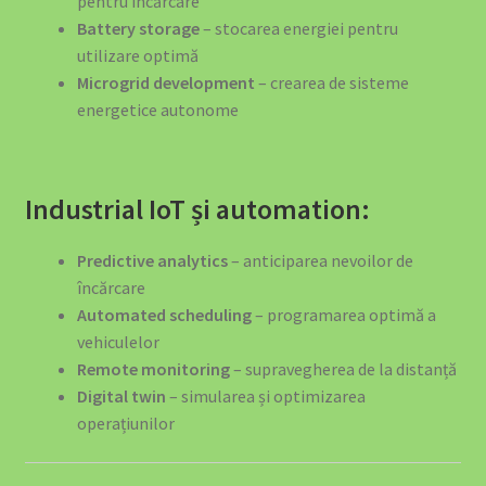
pentru încărcare
Battery storage
– stocarea energiei pentru
utilizare optimă
Microgrid development
– crearea de sisteme
energetice autonome
Industrial IoT și automation:
Predictive analytics
– anticiparea nevoilor de
încărcare
Automated scheduling
– programarea optimă a
vehiculelor
Remote monitoring
– supravegherea de la distanță
Digital twin
– simularea și optimizarea
operațiunilor