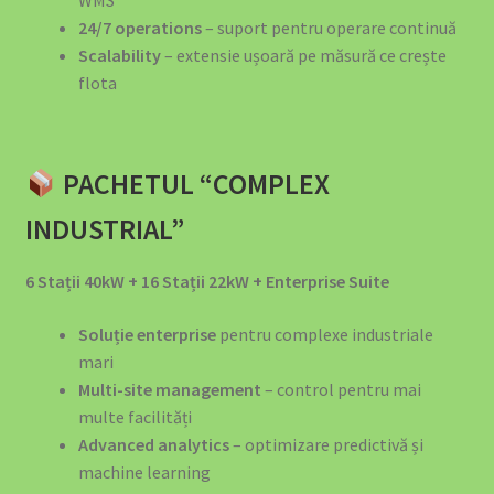
Sustainable Mobility & Energy Infrastructure Advisory
24/7 operations
– suport pentru operare continuă
Scalability
– extensie ușoară pe măsură ce crește
flota
Termeni și Condiții
Termeni și Condiții
PACHETUL “COMPLEX
Top 10 Suporturi Telefon Auto 2025 – Ghid Complet |
INDUSTRIAL”
EV4GREEN
6 Stații 40kW + 16 Stații 22kW + Enterprise Suite
Top 5 Mașini Electrice România 2025
Soluție enterprise
pentru complexe industriale
SOLUȚII EV PENTRU RESTAURANTE ȘI CAFENELE
mari
Multi-site management
– control pentru mai
SOLUȚII EV PENTRU PRIMĂRII ȘI INSTITUȚII PUBLICE
multe facilități
Advanced analytics
– optimizare predictivă și
SOLUȚII EV PENTRU BIROURI ȘI COMPANII
machine learning