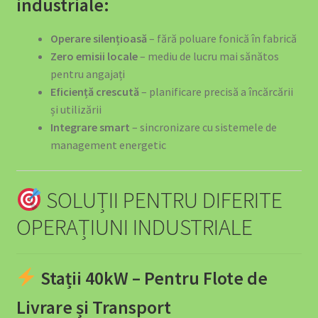
industriale:
Cel mai bun Kit Curățare Auto 2025 – Ghid Complet de
Alegere
Operare silențioasă
– fără poluare fonică în fabrică
Zero emisii locale
– mediu de lucru mai sănătos
Checkout
pentru angajați
Eficiență crescută
– planificare precisă a încărcării
Company Information
și utilizării
Integrare smart
– sincronizare cu sistemele de
Confort și Organizare
management energetic
Contact us
SOLUȚII PENTRU DIFERITE
Cookie Policy
OPERAȚIUNI INDUSTRIALE
Decorațiuni și Cadouri
Stații 40kW – Pentru Flote de
Echipamente Siguranță Incendiu România – Protecție
Completă EV și Casă
Livrare și Transport