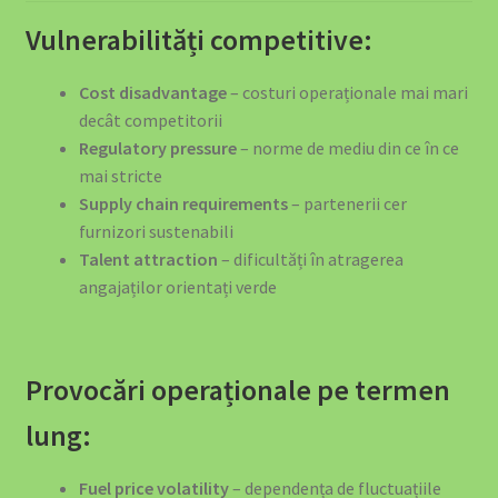
Vulnerabilități competitive:
Cost disadvantage
– costuri operaționale mai mari
decât competitorii
Regulatory pressure
– norme de mediu din ce în ce
mai stricte
Supply chain requirements
– partenerii cer
furnizori sustenabili
Talent attraction
– dificultăți în atragerea
angajaților orientați verde
Provocări operaționale pe termen
lung:
Fuel price volatility
– dependența de fluctuațiile