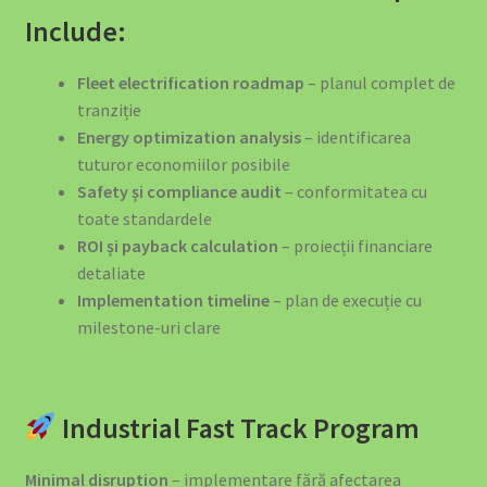
Include:
Fleet electrification roadmap
– planul complet de
tranziție
Energy optimization analysis
– identificarea
tuturor economiilor posibile
Safety și compliance audit
– conformitatea cu
toate standardele
ROI și payback calculation
– proiecții financiare
detaliate
Implementation timeline
– plan de execuție cu
milestone-uri clare
Industrial Fast Track Program
Minimal disruption
– implementare fără afectarea