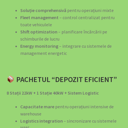
Sisteme de Stocare a Energiei – EV4GREEN
Soluție comprehensivă
pentru operațiuni mixte
Solar Lighting Solutions
Fleet management
– control centralizat pentru
toate vehiculele
Stații de Încărcare pe Orașe
Shift optimization
– planificare încărcării pe
schimburile de lucru
Stații Încărcare Acasă pentru Mașini Electrice – Cluj-
Energy monitoring
– integrare cu sistemele de
Napoca
management energetic
Stații Încărcare Mașini Electrice Brașov | Wallbox
11kW/22kW | EV4GREEN
PACHETUL “DEPOZIT EFICIENT”
Stații Încărcare Mașini Electrice Suceava | Wallbox
8 Stații 22kW + 1 Stație 40kW + Sistem Logistic
11kW/22kW | EV4GREEN
Capacitate mare
pentru operațiuni intensive de
Stații Încărcare Mașini Electrice Timișoara | Wallbox
warehouse
11kW/22kW | EV4GREEN
Logistics integration
– sincronizare cu sistemele
WMS