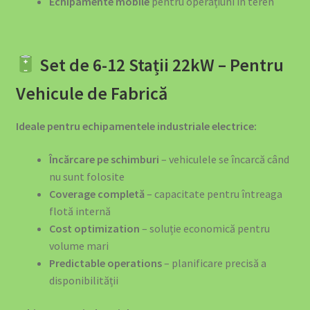
Echipamente mobile
pentru operațiuni în teren
Informații Despre Companie
Îngrijire Auto
Set de 6-12 Stații 22kW – Pentru
luminat Solar România – Soluții Complete pentru Grădină
Vehicule de Fabrică
și Casă
Ideale pentru echipamentele industriale electrice:
Motive să Nu Depinzi de Stațiile Publice
Încărcare pe schimburi
– vehiculele se încarcă când
My account
nu sunt folosite
Coverage completă
– capacitate pentru întreaga
Our Products
flotă internă
Cost optimization
– soluție economică pentru
Payments
volume mari
Predictable operations
– planificare precisă a
Pene Curent România: Backup Power Obligatoriu Afaceri
disponibilității
2025