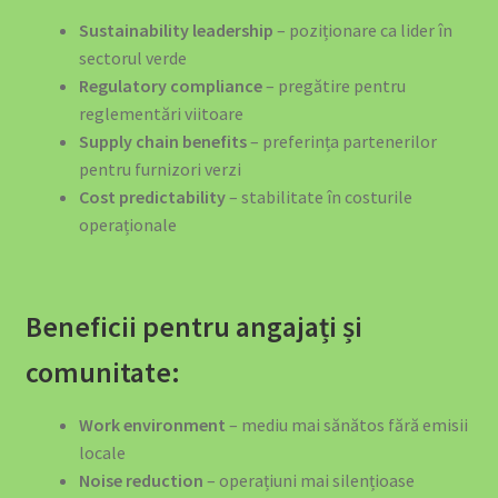
Sustainability leadership
– poziționare ca lider în
sectorul verde
Regulatory compliance
– pregătire pentru
reglementări viitoare
Supply chain benefits
– preferința partenerilor
pentru furnizori verzi
Cost predictability
– stabilitate în costurile
operaționale
Beneficii pentru angajați și
comunitate:
Work environment
– mediu mai sănătos fără emisii
locale
Noise reduction
– operațiuni mai silențioase