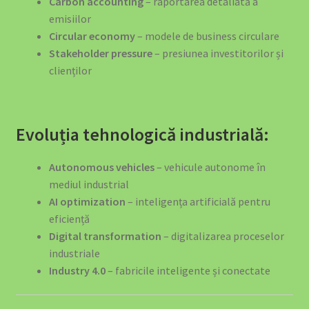
Carbon accounting
– raportarea detaliată a
emisiilor
Circular economy
– modele de business circulare
Stakeholder pressure
– presiunea investitorilor și
clienților
Evoluția tehnologică industrială:
Autonomous vehicles
– vehicule autonome în
mediul industrial
AI optimization
– inteligența artificială pentru
eficiență
Digital transformation
– digitalizarea proceselor
industriale
Industry 4.0
– fabricile inteligente și conectate