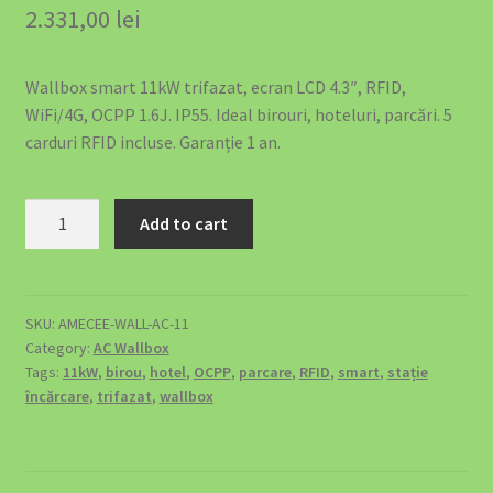
Acumulator Solar SunArk 16.08 kWh (314Ah) – Top de Gamă
2.331,00
lei
pentru Independență Energetică
Wallbox smart 11kW trifazat, ecran LCD 4.3″, RFID,
Acumulator Solar SunArk 5.12 kWh (100Ah) 51.2V LiFePO4
WiFi/4G, OCPP 1.6J. IP55. Ideal birouri, hoteluri, parcări. 5
carduri RFID incluse. Garanție 1 an.
Acumulatori Solari SunArk LiFePO4 – Energie Curată,
Stocată Inteligent
Stație
Add to cart
Articles
de
Încărcare
Smart
Backup Power – Niciodată Fără Curent
AC
SKU:
AMECEE-WALL-AC-11
Category:
AC Wallbox
Wallbox
Cablu Type 2 pentru Încărcarea Mașinii Electrice – Ghid
Tags:
11kW
,
birou
,
hotel
,
OCPP
,
parcare
,
RFID
,
smart
,
stație
–
Complet 2026
încărcare
,
trifazat
,
wallbox
11kW
(HSAC11KW01)
Cart
quantity