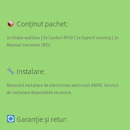
Informații Despre Companie
Îngrijire Auto
Conținut pachet:
luminat Solar România – Soluții Complete pentru Grădină
1x Stație wallbox | 5x Carduri RFID | 1x Suport montaj | 1x
și Casă
Manual instalare (RO)
Motive să Nu Depinzi de Stațiile Publice
My account
Instalare:
Our Products
Necesită instalare de electrician autorizat ANRE. Servicii
de instalare disponibile la cerere.
Payments
Pene Curent România: Backup Power Obligatoriu Afaceri
Garanție și retur:
2025