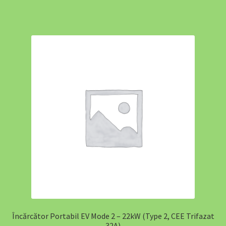
Încărcător Portabil EV Mode 2 – 22kW (Type 2, CEE Trifazat
32A)