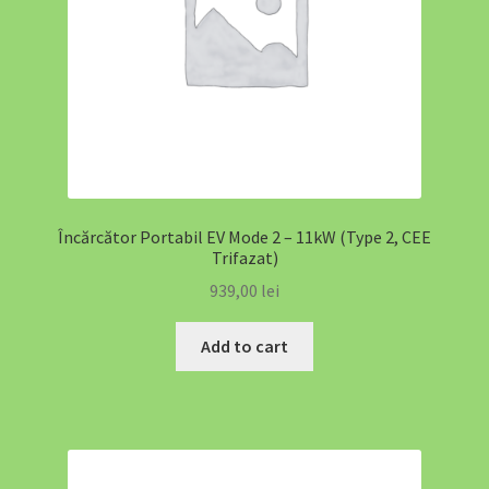
Sustainable Mobility & Energy Infrastructure Advisory
Termeni și Condiții
Termeni și Condiții
Top 10 Suporturi Telefon Auto 2025 – Ghid Complet |
EV4GREEN
Încărcător Portabil EV Mode 2 – 11kW (Type 2, CEE
Trifazat)
Top 5 Mașini Electrice România 2025
939,00
lei
SOLUȚII EV PENTRU RESTAURANTE ȘI CAFENELE
Add to cart
SOLUȚII EV PENTRU PRIMĂRII ȘI INSTITUȚII PUBLICE
SOLUȚII EV PENTRU BIROURI ȘI COMPANII