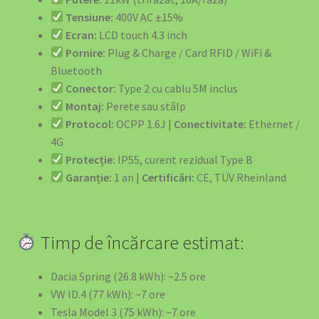
Tensiune:
400V AC ±15%
EV Public Charging Cable type 2 to type 2
Ecran:
LCD touch 4.3 inch
Pornire:
Plug & Charge / Card RFID / WiFi &
EV4GREEN – Soluții Energetice pentru Afaceri
Bluetooth
Conector:
Type 2 cu cablu 5M inclus
EV4GREEN – Soluții Energetice pentru Locuințe
Montaj:
Perete sau stâlp
Protocol:
OCPP 1.6J |
Conectivitate:
Ethernet /
Ghidul Complet Wallbox România 2026
4G
Protecție:
IP55, curent rezidual Type B
Home – Office – 22kw 32A Charger 3-Phase Type 2 Socket
Garanție:
1 an |
Certificări:
CE, TÜV Rheinland
-699 euro
Încărcătoare EV – Soluții Complete pentru Mașina Ta
Timp de încărcare estimat:
Electrică
Dacia Spring (26.8 kWh): ~2.5 ore
Încărcătoare și Electronice
VW ID.4 (77 kWh): ~7 ore
Tesla Model 3 (75 kWh): ~7 ore