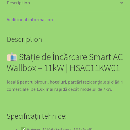
Cel mai bun Kit Curățare Auto 2025 – Ghid Complet de
Description
Alegere
Additional information
Checkout
Description
Company Information
Stație de Încărcare Smart AC
Confort și Organizare
Wallbox – 11kW | HSAC11KW01
Contact us
Ideală pentru birouri, hoteluri, parcări rezidențiale și clădiri
Cookie Policy
comerciale. De
1.6x mai rapidă
decât modelul de 7kW.
Decorațiuni și Cadouri
Specificații tehnice:
Echipamente Siguranță Incendiu România – Protecție
Completă EV și Casă
Putere:
11kW (trifazat, 16A/fază)