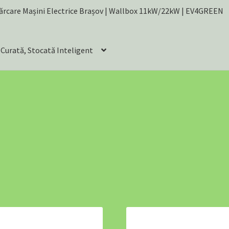
ncărcare Mașini Electrice Brașov | Wallbox 11kW/22kW | EV4GREEN
 Curată, Stocată Inteligent
pentru Mașina Ta Electrică
SOLUȚII EV PENTRU AFACERI
I PECO
A Powerhouse for Every Home: Your Emergency Backup
Accesorii Masina Electrica Romania – Cabluri, Wallbox si Protectie
10.24 kWh (200Ah) – Bestseller-ul EV4GREEN
– Putere Pentru Consumatori Mari
– Top de Gamă pentru Independență Energetică