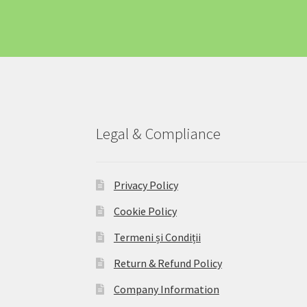
Home – Office – 22kw 32A Charger 3-Phase Ty
Încărcătoare EV – Soluții Complete pentru Ma
Informații Despre Companie
Îngrijire Auto
lu
Motive să Nu Depinzi de Stațiile Publice
My a
Legal & Compliance
Pene Curent România: Backup Power Obligato
Privacy Policy
Produse Curățenie Auto România – Soluții P
Cookie Policy
Return & Refund Policy
Revolutionizați Încăr
Termeni și Condiții
Sisteme de Stocare a Energiei – EV4GREEN
So
Return & Refund Policy
Company Information
Stații Încărcare Acasă pentru Mașini Electric