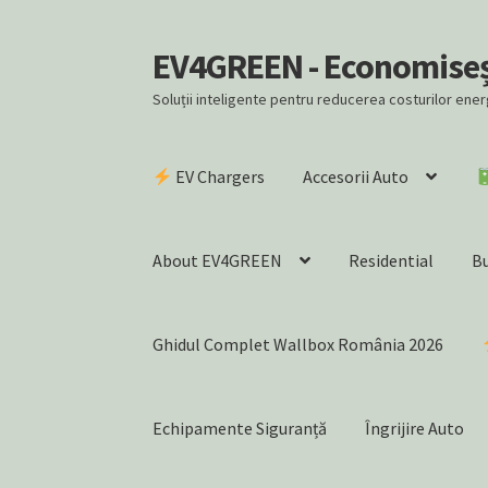
EV4GREEN - Economiseșt
Skip
Skip
to
to
Soluții inteligente pentru reducerea costurilor ene
navigation
content
EV Chargers
Accesorii Auto
About EV4GREEN
Residential
B
Ghidul Complet Wallbox România 2026
Echipamente Siguranță
Îngrijire Auto