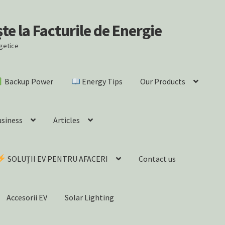
e la Facturile de Energie
rgetice
Backup Power
Energy Tips
Our Products
usiness
Articles
SOLUȚII EV PENTRU AFACERI
Contact us
Accesorii EV
Solar Lighting