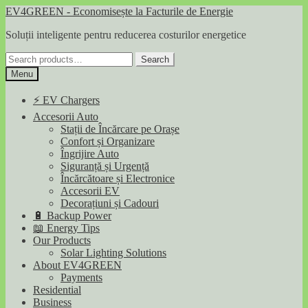
Skip
Skip
EV4GREEN - Economisește la Facturile de Energie
to
to
Soluții inteligente pentru reducerea costurilor energetice
navigation
content
Search
Search
for:
Menu
⚡ EV Chargers
Accesorii Auto
Stații de Încărcare pe Orașe
Confort și Organizare
Îngrijire Auto
Siguranță și Urgență
Încărcătoare și Electronice
Accesorii EV
Decorațiuni și Cadouri
🔋 Backup Power
📖 Energy Tips
Our Products
Solar Lighting Solutions
About EV4GREEN
Payments
Residential
Business