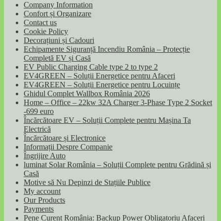
Company Information
Confort și Organizare
Contact us
Cookie Policy
Decorațiuni și Cadouri
Echipamente Siguranță Incendiu România – Protecție
Completă EV și Casă
EV Public Charging Cable type 2 to type 2
EV4GREEN – Soluții Energetice pentru Afaceri
EV4GREEN – Soluții Energetice pentru Locuințe
Ghidul Complet Wallbox România 2026
Home – Office – 22kw 32A Charger 3-Phase Type 2 Socket
-699 euro
Încărcătoare EV – Soluții Complete pentru Mașina Ta
Electrică
Încărcătoare și Electronice
Informații Despre Companie
Îngrijire Auto
luminat Solar România – Soluții Complete pentru Grădină și
Casă
Motive să Nu Depinzi de Stațiile Publice
My account
Our Products
Payments
Pene Curent România: Backup Power Obligatoriu Afaceri