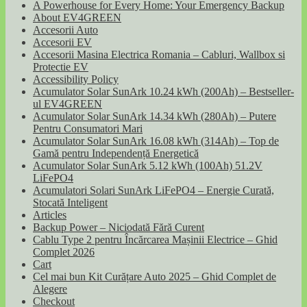
A Powerhouse for Every Home: Your Emergency Backup
About EV4GREEN
Accesorii Auto
Accesorii EV
Accesorii Masina Electrica Romania – Cabluri, Wallbox si
Protectie EV
Accessibility Policy
Acumulator Solar SunArk 10.24 kWh (200Ah) – Bestseller-
ul EV4GREEN
Acumulator Solar SunArk 14.34 kWh (280Ah) – Putere
Pentru Consumatori Mari
Acumulator Solar SunArk 16.08 kWh (314Ah) – Top de
Gamă pentru Independență Energetică
Acumulator Solar SunArk 5.12 kWh (100Ah) 51.2V
LiFePO4
Acumulatori Solari SunArk LiFePO4 – Energie Curată,
Stocată Inteligent
Articles
Backup Power – Niciodată Fără Curent
Cablu Type 2 pentru Încărcarea Mașinii Electrice – Ghid
Complet 2026
Cart
Cel mai bun Kit Curățare Auto 2025 – Ghid Complet de
Alegere
Checkout