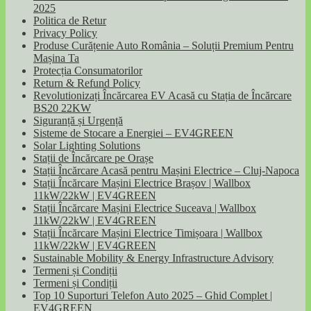
2025
Politica de Retur
Privacy Policy
Produse Curățenie Auto România – Soluții Premium Pentru
Mașina Ta
Protecția Consumatorilor
Return & Refund Policy
Revolutionizați Încărcarea EV Acasă cu Stația de Încărcare
BS20 22KW
Siguranță și Urgență
Sisteme de Stocare a Energiei – EV4GREEN
Solar Lighting Solutions
Stații de Încărcare pe Orașe
Stații Încărcare Acasă pentru Mașini Electrice – Cluj-Napoca
Stații Încărcare Mașini Electrice Brașov | Wallbox
11kW/22kW | EV4GREEN
Stații Încărcare Mașini Electrice Suceava | Wallbox
11kW/22kW | EV4GREEN
Stații Încărcare Mașini Electrice Timișoara | Wallbox
11kW/22kW | EV4GREEN
Sustainable Mobility & Energy Infrastructure Advisory
Termeni și Condiții
Termeni și Condiții
Top 10 Suporturi Telefon Auto 2025 – Ghid Complet |
EV4GREEN