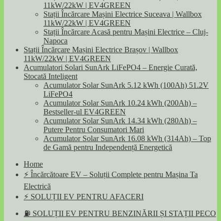
11kW/22kW | EV4GREEN
Stații Încărcare Mașini Electrice Suceava | Wallbox
11kW/22kW | EV4GREEN
Stații Încărcare Acasă pentru Mașini Electrice – Cluj-
Napoca
Stații Încărcare Mașini Electrice Brașov | Wallbox
11kW/22kW | EV4GREEN
Acumulatori Solari SunArk LiFePO4 – Energie Curată,
Stocată Inteligent
Acumulator Solar SunArk 5.12 kWh (100Ah) 51.2V
LiFePO4
Acumulator Solar SunArk 10.24 kWh (200Ah) –
Bestseller-ul EV4GREEN
Acumulator Solar SunArk 14.34 kWh (280Ah) –
Putere Pentru Consumatori Mari
Acumulator Solar SunArk 16.08 kWh (314Ah) – Top
de Gamă pentru Independență Energetică
Home
⚡ Încărcătoare EV – Soluții Complete pentru Mașina Ta
Electrică
⚡ SOLUȚII EV PENTRU AFACERI
⛽ SOLUȚII EV PENTRU BENZINĂRII ȘI STAȚII PECO