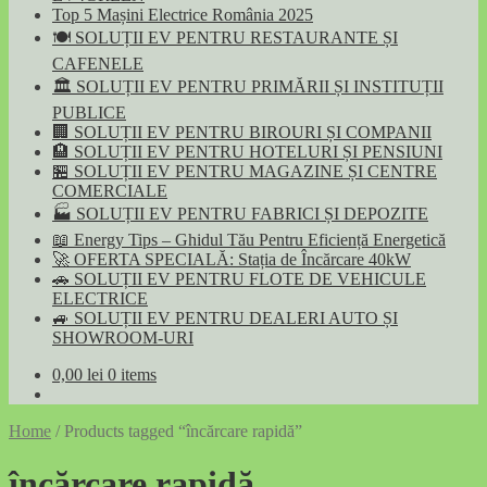
Top 5 Mașini Electrice România 2025
🍽️ SOLUȚII EV PENTRU RESTAURANTE ȘI
CAFENELE
🏛️ SOLUȚII EV PENTRU PRIMĂRII ȘI INSTITUȚII
PUBLICE
🏢 SOLUȚII EV PENTRU BIROURI ȘI COMPANII
🏨 SOLUȚII EV PENTRU HOTELURI ȘI PENSIUNI
🏪 SOLUȚII EV PENTRU MAGAZINE ȘI CENTRE
COMERCIALE
🏭 SOLUȚII EV PENTRU FABRICI ȘI DEPOZITE
📖 Energy Tips – Ghidul Tău Pentru Eficiență Energetică
🚀 OFERTA SPECIALĂ: Stația de Încărcare 40kW
🚗 SOLUȚII EV PENTRU FLOTE DE VEHICULE
ELECTRICE
🚙 SOLUȚII EV PENTRU DEALERI AUTO ȘI
SHOWROOM-URI
0,00
lei
0 items
Home
/
Products tagged “încărcare rapidă”
încărcare rapidă