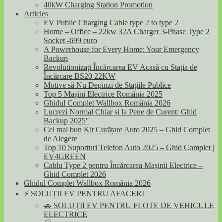
40kW Charging Station Promotion
Articles
EV Public Charging Cable type 2 to type 2
Home – Office – 22kw 32A Charger 3-Phase Type 2
Socket -699 euro
A Powerhouse for Every Home: Your Emergency
Backup
Revolutionizați Încărcarea EV Acasă cu Stația de
Încărcare BS20 22KW
Motive să Nu Depinzi de Stațiile Publice
Top 5 Mașini Electrice România 2025
Ghidul Complet Wallbox România 2026
Lucrezi Normal Chiar și la Pene de Curent: Ghid
Backup 2025″
Cel mai bun Kit Curățare Auto 2025 – Ghid Complet
de Alegere
Top 10 Suporturi Telefon Auto 2025 – Ghid Complet |
EV4GREEN
Cablu Type 2 pentru Încărcarea Mașinii Electrice –
Ghid Complet 2026
Ghidul Complet Wallbox România 2026
⚡ SOLUȚII EV PENTRU AFACERI
🚗 SOLUȚII EV PENTRU FLOTE DE VEHICULE
ELECTRICE