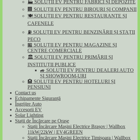
🏭 SOLUȚII EV PENTRU FABRICI ȘI DEPOZITE
🏢 SOLUȚII EV PENTRU BIROURI ȘI COMPANII
🍽️ SOLUȚII EV PENTRU RESTAURANTE ȘI
CAFENELE
⛽ SOLUȚII EV PENTRU BENZINĂRII ȘI STAȚII
PECO
🏪 SOLUȚII EV PENTRU MAGAZINE ȘI
CENTRE COMERCIALE
🏛️ SOLUȚII EV PENTRU PRIMĂRII ȘI
INSTITUȚII PUBLICE
🚙 SOLUȚII EV PENTRU DEALERI AUTO
ȘI SHOWROOM-URI
🏨 SOLUȚII EV PENTRU HOTELURI ȘI
PENSIUNI
Contact us
Echipamente Siguranță
Îngrijire Auto
Accesorii EV
Solar Lighting
Stații de Încărcare pe Orașe
Stații Încărcare Mașini Electrice Brașov | Wallbox
11kW/22kW | EV4GREEN
Stații Încărcare Mașini Electrice Timișoara | Wallbox