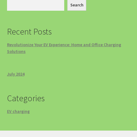
Complet 2026
Search
Cart
Recent Posts
Cel mai bun Kit Curățare Auto 2025 – Ghid Complet de
Alegere
Revolutionize Your EV Experience: Home and Office Charging
Solutions
Checkout
July 2024
Company Information
Confort și Organizare
Categories
Contact us
EV charging
Cookie Policy