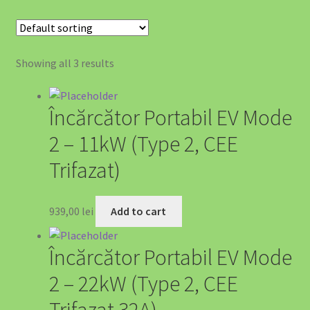
⛽ SOLUȚII EV PENTRU BENZINĂRII ȘI STAȚII PECO
A Powerhouse for Every Home: Your Emergency Backup
Showing all 3 results
About EV4GREEN
Încărcător Portabil EV Mode
Accesorii Auto
2 – 11kW (Type 2, CEE
Accesorii EV
Trifazat)
Accesorii Masina Electrica Romania – Cabluri, Wallbox si
939,00
lei
Add to cart
Protectie EV
Accessibility Policy
Încărcător Portabil EV Mode
2 – 22kW (Type 2, CEE
Acumulator Solar SunArk 10.24 kWh (200Ah) – Bestseller-ul
EV4GREEN
Trifazat 32A)