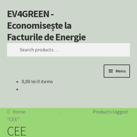
EV4GREEN -
Skip
Skip
Search
to
to
Economisește la
navigation
content
Facturile de Energie
Search
for:
Menu
0,00
lei
0 items
Home
⚡ Încărcătoare EV – Soluții Complete pentru Mașina Ta
Electrică
Home
Products tagged
“CEE”
⚡ SOLUȚII EV PENTRU AFACERI
CEE